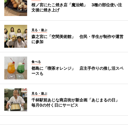
桜ノ宮にたこ焼き店「魔法蛸」 3種の部位使い注
文後に焼き上げ
見る・遊ぶ
森之宮に「空間美術館」 住民・学生が制作や運営
に参加
食べる
都島に「喫茶オレンジ」 店主手作りの推し活スペ
ースも
見る・遊ぶ
千林駅前あじな商店街が新企画「あじまるの日」
毎月0の付く日にサービス