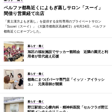
ベルファ都島近くによもぎ蒸しサロン「スーイ」
間借り営業経て出店
「黄土漢方よもぎ蒸し」を提供する女性専用のプライベートサロン
「Suuwi（スーイ）」（大阪市都島区高倉町2）が6月24日、ベルファ
都島近くにオープンした。
暮らす・働く
旭区の福祉施設でサッカー観戦会 近隣の園児と利
用者が世代超え応援
暮らす・働く
都島にまつげパーマ専門店「イッソ・アイラッシ
ュ」 元美容師が開業
暮らす・働く
野江駅前に心療内科・精神科医院「セルフラボ野江
駅前メンタルクリニック」