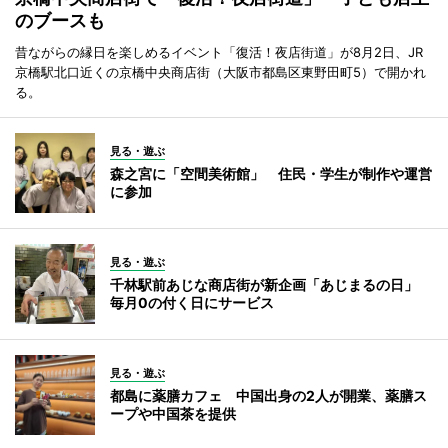
のブースも
昔ながらの縁日を楽しめるイベント「復活！夜店街道」が8月2日、JR
京橋駅北口近くの京橋中央商店街（大阪市都島区東野田町5）で開かれ
る。
見る・遊ぶ
森之宮に「空間美術館」 住民・学生が制作や運営
に参加
見る・遊ぶ
千林駅前あじな商店街が新企画「あじまるの日」
毎月0の付く日にサービス
見る・遊ぶ
都島に薬膳カフェ 中国出身の2人が開業、薬膳ス
ープや中国茶を提供