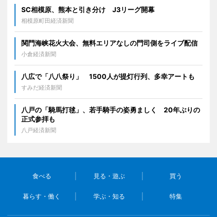
SC相模原、熊本と引き分け J3リーグ開幕
相模原町田経済新聞
関門海峡花火大会、無料エリアなしの門司側をライブ配信
小倉経済新聞
八広で「八八祭り」 1500人が提灯行列、多幸アートも
すみだ経済新聞
八戸の「騎馬打毬」、若手騎手の姿勇ましく 20年ぶりの
正式参拝も
八戸経済新聞
食べる
見る・遊ぶ
買う
暮らす・働く
学ぶ・知る
特集