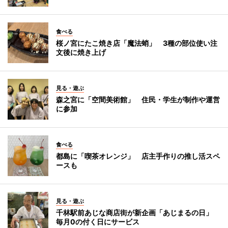
食べる
桜ノ宮にたこ焼き店「魔法蛸」 3種の部位使い注
文後に焼き上げ
見る・遊ぶ
森之宮に「空間美術館」 住民・学生が制作や運営
に参加
食べる
都島に「喫茶オレンジ」 店主手作りの推し活スペ
ースも
見る・遊ぶ
千林駅前あじな商店街が新企画「あじまるの日」
毎月0の付く日にサービス