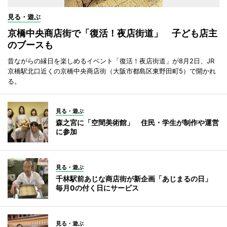
見る・遊ぶ
京橋中央商店街で「復活！夜店街道」 子ども店主
のブースも
昔ながらの縁日を楽しめるイベント「復活！夜店街道」が8月2日、JR
京橋駅北口近くの京橋中央商店街（大阪市都島区東野田町5）で開かれ
る。
見る・遊ぶ
森之宮に「空間美術館」 住民・学生が制作や運営
に参加
見る・遊ぶ
千林駅前あじな商店街が新企画「あじまるの日」
毎月0の付く日にサービス
見る・遊ぶ