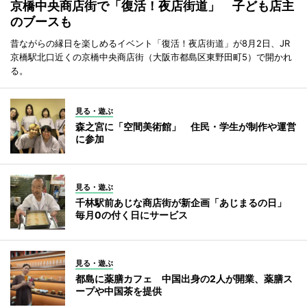
京橋中央商店街で「復活！夜店街道」 子ども店主
のブースも
昔ながらの縁日を楽しめるイベント「復活！夜店街道」が8月2日、JR
京橋駅北口近くの京橋中央商店街（大阪市都島区東野田町5）で開かれ
る。
見る・遊ぶ
森之宮に「空間美術館」 住民・学生が制作や運営
に参加
見る・遊ぶ
千林駅前あじな商店街が新企画「あじまるの日」
毎月0の付く日にサービス
見る・遊ぶ
都島に薬膳カフェ 中国出身の2人が開業、薬膳ス
ープや中国茶を提供