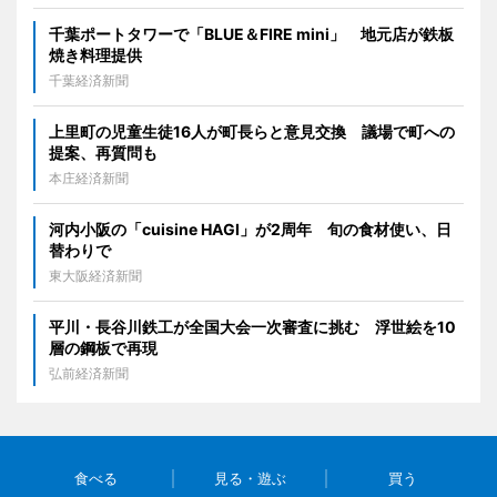
千葉ポートタワーで「BLUE＆FIRE mini」 地元店が鉄板
焼き料理提供
千葉経済新聞
上里町の児童生徒16人が町長らと意見交換 議場で町への
提案、再質問も
本庄経済新聞
河内小阪の「cuisine HAGI」が2周年 旬の食材使い、日
替わりで
東大阪経済新聞
平川・長谷川鉄工が全国大会一次審査に挑む 浮世絵を10
層の鋼板で再現
弘前経済新聞
食べる
見る・遊ぶ
買う