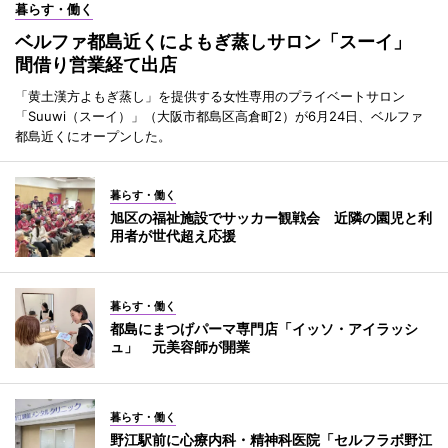
暮らす・働く
ベルファ都島近くによもぎ蒸しサロン「スーイ」
間借り営業経て出店
「黄土漢方よもぎ蒸し」を提供する女性専用のプライベートサロン
「Suuwi（スーイ）」（大阪市都島区高倉町2）が6月24日、ベルファ
都島近くにオープンした。
暮らす・働く
旭区の福祉施設でサッカー観戦会 近隣の園児と利
用者が世代超え応援
暮らす・働く
都島にまつげパーマ専門店「イッソ・アイラッシ
ュ」 元美容師が開業
暮らす・働く
野江駅前に心療内科・精神科医院「セルフラボ野江