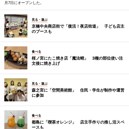
月7日にオープンした。
見る・遊ぶ
京橋中央商店街で「復活！夜店街道」 子ども店主
のブースも
食べる
桜ノ宮にたこ焼き店「魔法蛸」 3種の部位使い注
文後に焼き上げ
見る・遊ぶ
森之宮に「空間美術館」 住民・学生が制作や運営
に参加
食べる
都島に「喫茶オレンジ」 店主手作りの推し活スペ
ースも