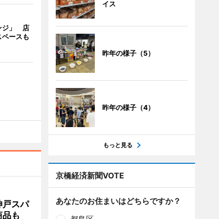
イス
ンジ」 店
スペースも
昨年の様子（5）
昨年の様子（4）
もっと見る
京橋経済新聞VOTE
あなたのお住まいはどちらですか？
神戸スパ
商品も