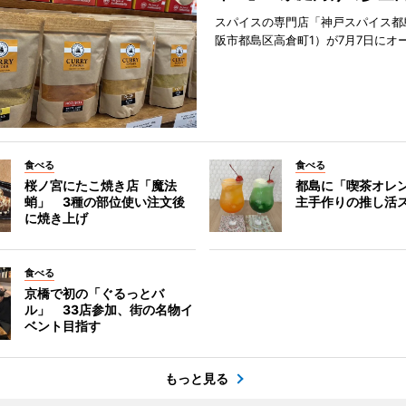
スパイスの専門店「神戸スパイス都
阪市都島区高倉町1）が7月7日にオ
食べる
食べる
桜ノ宮にたこ焼き店「魔法
都島に「喫茶オレ
蛸」 3種の部位使い注文後
主手作りの推し活
に焼き上げ
食べる
京橋で初の「ぐるっとバ
ル」 33店参加、街の名物イ
ベント目指す
もっと見る