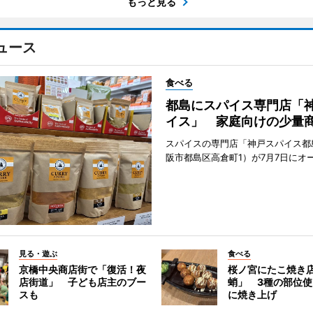
もっと見る
ュース
食べる
都島にスパイス専門店「
イス」 家庭向けの少量
スパイスの専門店「神戸スパイス都
阪市都島区高倉町1）が7月7日にオ
見る・遊ぶ
食べる
京橋中央商店街で「復活！夜
桜ノ宮にたこ焼き
店街道」 子ども店主のブー
蛸」 3種の部位
スも
に焼き上げ