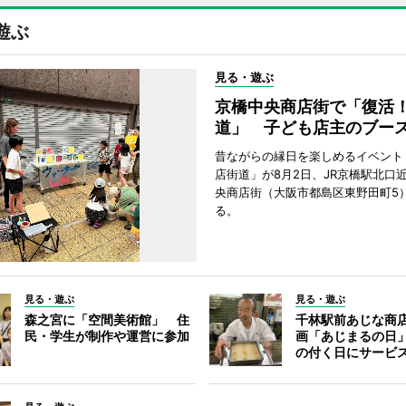
遊ぶ
見る・遊ぶ
京橋中央商店街で「復活
道」 子ども店主のブー
昔ながらの縁日を楽しめるイベント
店街道」が8月2日、JR京橋駅北口
央商店街（大阪市都島区東野田町5
る。
見る・遊ぶ
見る・遊ぶ
森之宮に「空間美術館」 住
千林駅前あじな商
民・学生が制作や運営に参加
画「あじまるの日
の付く日にサービ