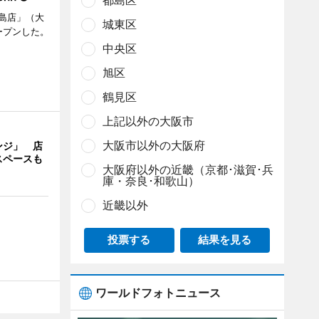
都島区
島店」（大
城東区
ープンした。
中央区
旭区
鶴見区
上記以外の大阪市
大阪市以外の大阪府
ンジ」 店
スペースも
大阪府以外の近畿（京都･滋賀･兵
庫・奈良･和歌山）
近畿以外
投票する
結果を見る
ワールドフォトニュース