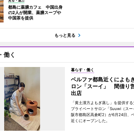
見る・遊ぶ
都島に薬膳カフェ 中国出身
の2人が開業、薬膳スープや
中国茶を提供
もっと見る
・働く
暮らす・働く
ベルファ都島近くによも
ロン「スーイ」 間借り
出店
「黄土漢方よもぎ蒸し」を提供する
プライベートサロン「Suuwi（ス
阪市都島区高倉町2）が6月24日、
近くにオープンした。