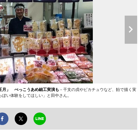
正月」 べっこうあめ細工実演も
－干支の戌やピカチュウなど、飴で描く実
っぽい体験をしてほしい」と田中さん。