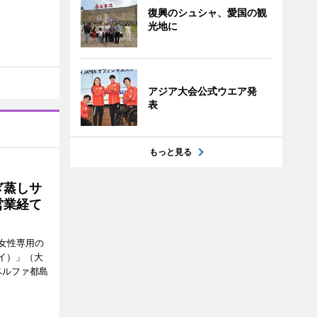
復興のシュシャ、愛国の観
光地に
アジア大会公式ウエア発
表
もっと見る
ぎ蒸しサ
営業経て
女性専用の
ーイ）」（大
ベルファ都島