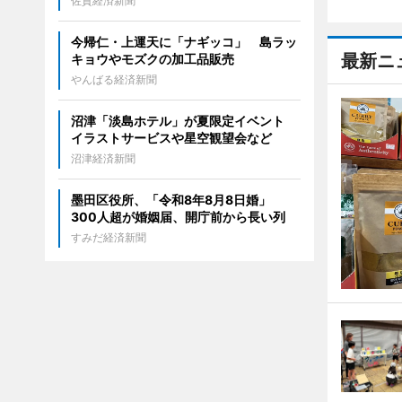
佐賀経済新聞
今帰仁・上運天に「ナギッコ」 島ラッ
最新ニ
キョウやモズクの加工品販売
やんばる経済新聞
沼津「淡島ホテル」が夏限定イベント
イラストサービスや星空観望会など
沼津経済新聞
墨田区役所、「令和8年8月8日婚」
300人超が婚姻届、開庁前から長い列
すみだ経済新聞