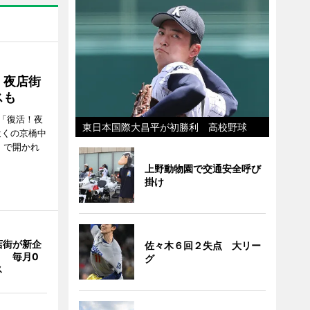
！夜店街
スも
「復活！夜
東日本国際大昌平が初勝利 高校野球
近くの京橋中
）で開かれ
上野動物園で交通安全呼び
掛け
店街が新企
佐々木６回２失点 大リー
」 毎月0
グ
ス