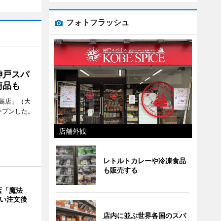
フォトフラッシュ
神戸スパ
商品も
島店」（大
ープンした。
店舗外観
レトルトカレーや冷凍食品
も販売する
店「魔法
使い注文後
店内に並ぶ世界各国のスパ