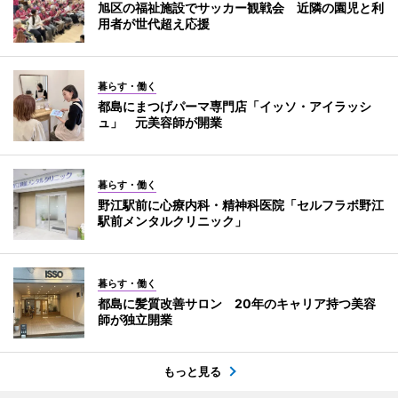
旭区の福祉施設でサッカー観戦会 近隣の園児と利
用者が世代超え応援
暮らす・働く
都島にまつげパーマ専門店「イッソ・アイラッシ
ュ」 元美容師が開業
暮らす・働く
野江駅前に心療内科・精神科医院「セルフラボ野江
駅前メンタルクリニック」
暮らす・働く
都島に髪質改善サロン 20年のキャリア持つ美容
師が独立開業
もっと見る