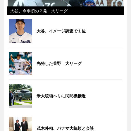
大谷、今季初の２発 大リーグ
大谷、イメージ調査で１位
先発した菅野 大リーグ
米大統領ヘリに民間機接近
茂木外相、パナマ大統領と会談