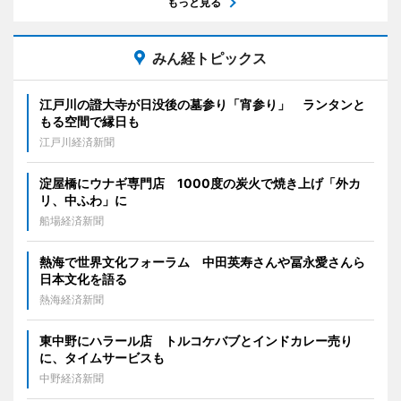
もっと見る
みん経トピックス
江戸川の證大寺が日没後の墓参り「宵参り」 ランタンと
もる空間で縁日も
江戸川経済新聞
淀屋橋にウナギ専門店 1000度の炭火で焼き上げ「外カ
リ、中ふわ」に
船場経済新聞
熱海で世界文化フォーラム 中田英寿さんや冨永愛さんら
日本文化を語る
熱海経済新聞
東中野にハラール店 トルコケバブとインドカレー売り
に、タイムサービスも
中野経済新聞