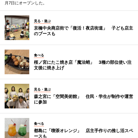
月7日にオープンした。
見る・遊ぶ
京橋中央商店街で「復活！夜店街道」 子ども店主
のブースも
食べる
桜ノ宮にたこ焼き店「魔法蛸」 3種の部位使い注
文後に焼き上げ
見る・遊ぶ
森之宮に「空間美術館」 住民・学生が制作や運営
に参加
食べる
都島に「喫茶オレンジ」 店主手作りの推し活スペ
ースも