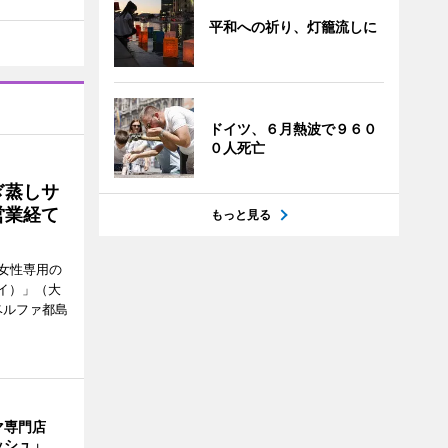
平和への祈り、灯籠流しに
ドイツ、６月熱波で９６０
０人死亡
ぎ蒸しサ
営業経て
もっと見る
女性専用の
ーイ）」（大
ベルファ都島
マ専門店
ッシュ」