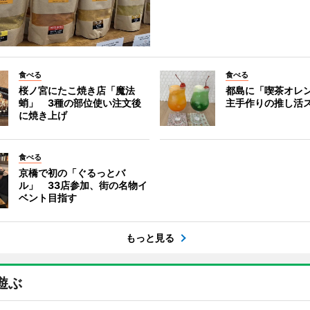
食べる
食べる
桜ノ宮にたこ焼き店「魔法
都島に「喫茶オレ
蛸」 3種の部位使い注文後
主手作りの推し活
に焼き上げ
食べる
京橋で初の「ぐるっとバ
ル」 33店参加、街の名物イ
ベント目指す
もっと見る
遊ぶ