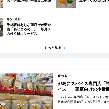
民・学生が制作や運営に参加
主手作りの推し活
見る・遊ぶ
千林駅前あじな商店街が新企
画「あじまるの日」 毎月0
の付く日にサービス
もっと見る
食べる
都島にスパイス専門店「
イス」 家庭向けの少量
スパイスの専門店「神戸スパイス都
阪市都島区高倉町1）が7月7日にオ