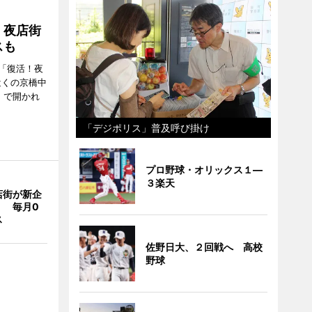
！夜店街
スも
「復活！夜
近くの京橋中
）で開かれ
「デジポリス」普及呼び掛け
プロ野球・オリックス１―
３楽天
店街が新企
」 毎月0
ス
佐野日大、２回戦へ 高校
野球