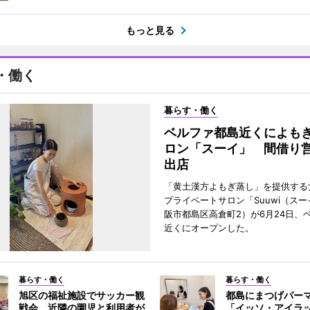
もっと見る
・働く
暮らす・働く
ベルファ都島近くによも
ロン「スーイ」 間借り
出店
「黄土漢方よもぎ蒸し」を提供する
プライベートサロン「Suuwi（ス
阪市都島区高倉町2）が6月24日、
近くにオープンした。
暮らす・働く
暮らす・働く
旭区の福祉施設でサッカー観
都島にまつげパー
戦会 近隣の園児と利用者が
「イッソ・アイラ