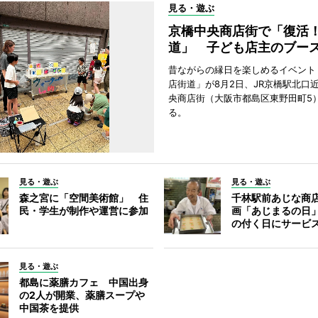
見る・遊ぶ
京橋中央商店街で「復活
道」 子ども店主のブー
昔ながらの縁日を楽しめるイベント
店街道」が8月2日、JR京橋駅北口
央商店街（大阪市都島区東野田町5
る。
見る・遊ぶ
見る・遊ぶ
森之宮に「空間美術館」 住
千林駅前あじな商
民・学生が制作や運営に参加
画「あじまるの日
の付く日にサービ
見る・遊ぶ
都島に薬膳カフェ 中国出身
の2人が開業、薬膳スープや
中国茶を提供