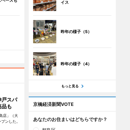
スペースも
イス
昨年の様子（5）
昨年の様子（4）
もっと見る
神戸スパ
京橋経済新聞VOTE
商品も
島店」（大
あなたのお住まいはどちらですか？
ープンした。