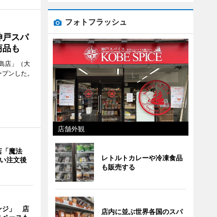
フォトフラッシュ
神戸スパ
商品も
島店」（大
ープンした。
店舗外観
店「魔法
レトルトカレーや冷凍食品
使い注文後
も販売する
ンジ」 店
店内に並ぶ世界各国のスパ