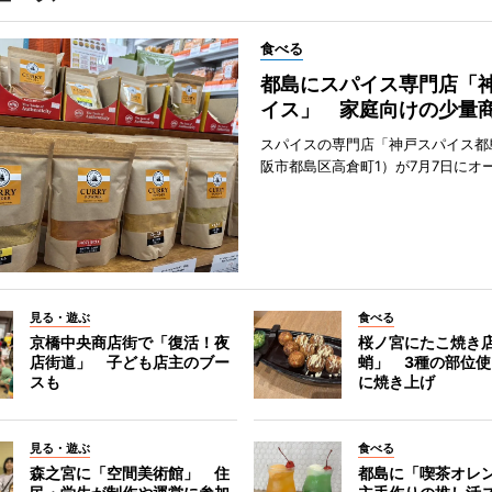
食べる
都島にスパイス専門店「
イス」 家庭向けの少量
スパイスの専門店「神戸スパイス都
阪市都島区高倉町1）が7月7日にオ
見る・遊ぶ
食べる
京橋中央商店街で「復活！夜
桜ノ宮にたこ焼き
店街道」 子ども店主のブー
蛸」 3種の部位
スも
に焼き上げ
見る・遊ぶ
食べる
森之宮に「空間美術館」 住
都島に「喫茶オレ