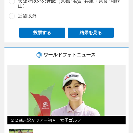
大阪府以外の近畿（京都･滋賀･兵庫・奈良･和歌
山）
近畿以外
投票する
結果を見る
ワールドフォトニュース
２２歳吉沢がツアー初Ｖ 女子ゴルフ