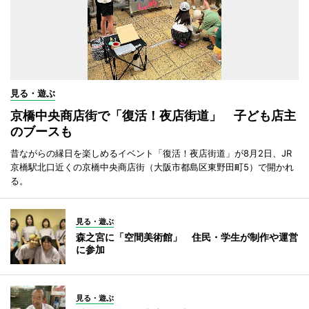
見る・遊ぶ
京橋中央商店街で「復活！夜店街道」 子ども店主
のブースも
昔ながらの縁日を楽しめるイベント「復活！夜店街道」が8月2日、JR
京橋駅北口近くの京橋中央商店街（大阪市都島区東野田町5）で開かれ
る。
見る・遊ぶ
森之宮に「空間美術館」 住民・学生が制作や運営
に参加
見る・遊ぶ