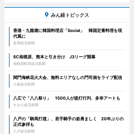
みん経トピックス
香港・九龍塘に韓国料理店「Social」 韓国定番料理を現
代風に
香港経済新聞
SC相模原、熊本と引き分け J3リーグ開幕
相模原町田経済新聞
関門海峡花火大会、無料エリアなしの門司側をライブ配信
小倉経済新聞
八広で「八八祭り」 1500人が提灯行列、多幸アートも
すみだ経済新聞
八戸の「騎馬打毬」、若手騎手の姿勇ましく 20年ぶりの
正式参拝も
八戸経済新聞