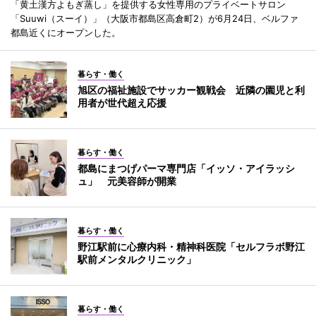
「黄土漢方よもぎ蒸し」を提供する女性専用のプライベートサロン
「Suuwi（スーイ）」（大阪市都島区高倉町2）が6月24日、ベルファ
都島近くにオープンした。
暮らす・働く
旭区の福祉施設でサッカー観戦会 近隣の園児と利
用者が世代超え応援
暮らす・働く
都島にまつげパーマ専門店「イッソ・アイラッシ
ュ」 元美容師が開業
暮らす・働く
野江駅前に心療内科・精神科医院「セルフラボ野江
駅前メンタルクリニック」
暮らす・働く