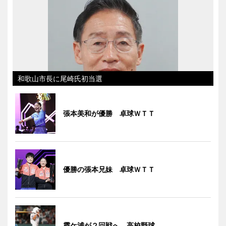
和歌山市長に尾崎氏初当選
張本美和が優勝 卓球ＷＴＴ
優勝の張本兄妹 卓球ＷＴＴ
霞ケ浦が２回戦へ 高校野球