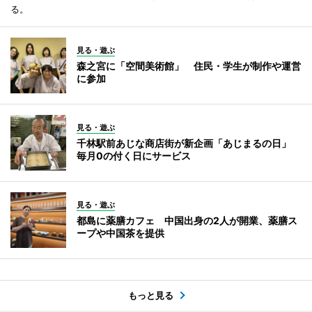
る。
見る・遊ぶ
森之宮に「空間美術館」 住民・学生が制作や運営
に参加
見る・遊ぶ
千林駅前あじな商店街が新企画「あじまるの日」
毎月0の付く日にサービス
見る・遊ぶ
都島に薬膳カフェ 中国出身の2人が開業、薬膳ス
ープや中国茶を提供
もっと見る