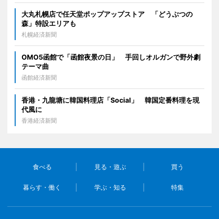
大丸札幌店で任天堂ポップアップストア 「どうぶつの
森」特設エリアも
札幌経済新聞
OMO5函館で「函館夜景の日」 手回しオルガンで野外劇
テーマ曲
函館経済新聞
香港・九龍塘に韓国料理店「Social」 韓国定番料理を現
代風に
香港経済新聞
食べる
見る・遊ぶ
買う
暮らす・働く
学ぶ・知る
特集