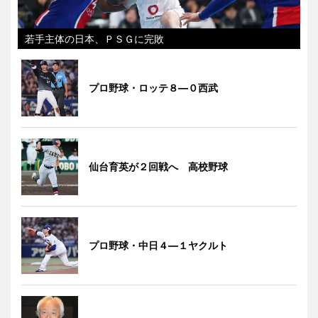
若手主体の日本、ＰＳＧに完敗
プロ野球・ロッテ８―０西武
仙台育英が２回戦へ 高校野球
プロ野球・中日４―１ヤクルト