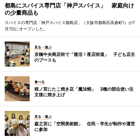
都島にスパイス専門店「神戸スパイス」 家庭向け
の少量商品も
スパイスの専門店「神戸スパイス都島店」（大阪市都島区高倉町1）が7
月7日にオープンした。
見る・遊ぶ
京橋中央商店街で「復活！夜店街道」 子ども店主
のブースも
食べる
桜ノ宮にたこ焼き店「魔法蛸」 3種の部位使い注
文後に焼き上げ
見る・遊ぶ
森之宮に「空間美術館」 住民・学生が制作や運営
に参加