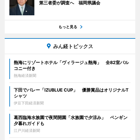
第三者委が調査へ 福岡県議会
もっと見る
みん経トピックス
熱海にリゾートホテル「ヴィラージュ熱海」 全82室バル
コニー付き
熱海経済新聞
下田でバレー「IZUBLUE CUP」 優勝賞品はオリジナルT
シャツ
伊豆下田経済新聞
葛西臨海水族園で夜間開園「水族園で夕涼み」 ペンギン
夕暮れガイドも
江戸川経済新聞