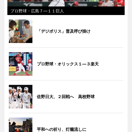
プロ野球・広島７―１１巨人
「デジポリス」普及呼び掛け
プロ野球・オリックス１―３楽天
佐野日大、２回戦へ 高校野球
平和への祈り、灯籠流しに