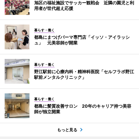
旭区の福祉施設でサッカー観戦会 近隣の園児と利
用者が世代超え応援
暮らす・働く
都島にまつげパーマ専門店「イッソ・アイラッシ
ュ」 元美容師が開業
暮らす・働く
野江駅前に心療内科・精神科医院「セルフラボ野江
駅前メンタルクリニック」
暮らす・働く
都島に髪質改善サロン 20年のキャリア持つ美容
師が独立開業
もっと見る