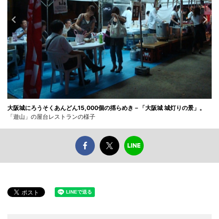
大阪城にろうそくあんどん15,000個の揺らめき－「大阪城 城灯りの景」。
「遊山」の屋台レストランの様子