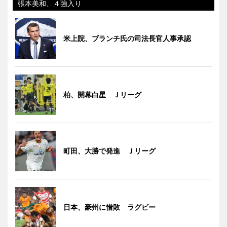
張本美和、４強入り
米上院、ブランチ氏の司法長官人事承認
柏、開幕白星 Ｊリーグ
町田、大勝で発進 Ｊリーグ
日本、豪州に惜敗 ラグビー