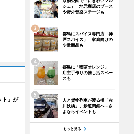
京橋公園で「にぎわいマル
シェ」 地元商店のブース
や野外音楽ステージも
都島にスパイス専門店「神
戸スパイス」 家庭向けの
少量商品も
都島に「喫茶オレンジ」
店主手作りの推し活スペー
スも
ット」が
人と貨物列車が渡る橋「赤
川鉄橋」、歩道閉鎖へ－さ
よならイベントも
もっと見る