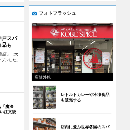
フォトフラッシュ
神戸スパ
商品も
島店」（大
ープンした。
店舗外観
レトルトカレーや冷凍食品
も販売する
店「魔法
使い注文後
店内に並ぶ世界各国のスパ