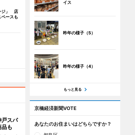
イス
ンジ」 店
スペースも
昨年の様子（5）
昨年の様子（4）
もっと見る
京橋経済新聞VOTE
神戸スパ
あなたのお住まいはどちらですか？
商品も