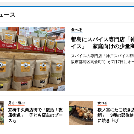
ュース
食べる
都島にスパイス専門店「
イス」 家庭向けの少量
スパイスの専門店「神戸スパイス都
阪市都島区高倉町1）が7月7日にオ
見る・遊ぶ
食べる
京橋中央商店街で「復活！夜
桜ノ宮にたこ焼き
店街道」 子ども店主のブー
蛸」 3種の部位
スも
に焼き上げ