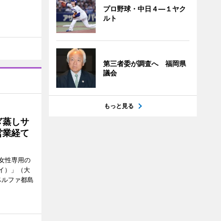
プロ野球・中日４―１ヤク
ルト
第三者委が調査へ 福岡県
議会
もっと見る
ぎ蒸しサ
営業経て
女性専用の
ーイ）」（大
ベルファ都島