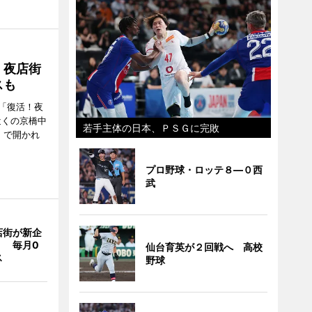
！夜店街
スも
「復活！夜
近くの京橋中
若手主体の日本、ＰＳＧに完敗
）で開かれ
プロ野球・ロッテ８―０西
武
店街が新企
」 毎月0
仙台育英が２回戦へ 高校
ス
野球