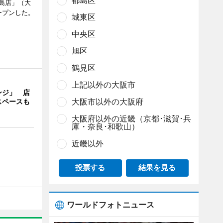
都島区
島店」（大
ープンした。
城東区
中央区
旭区
鶴見区
上記以外の大阪市
ンジ」 店
大阪市以外の大阪府
スペースも
大阪府以外の近畿（京都･滋賀･兵
庫・奈良･和歌山）
近畿以外
投票する
結果を見る
ワールドフォトニュース