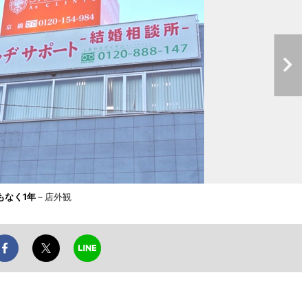
もなく1年
－店外観