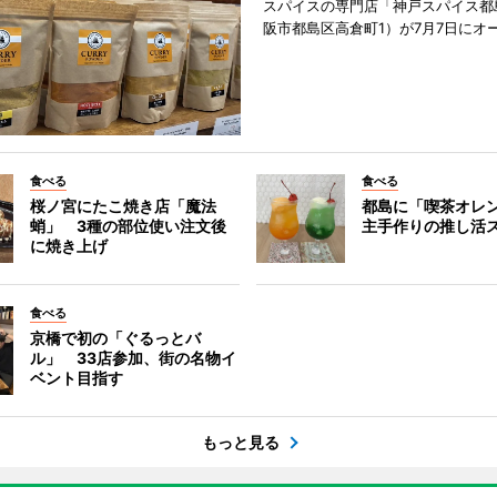
スパイスの専門店「神戸スパイス都
阪市都島区高倉町1）が7月7日にオ
食べる
食べる
桜ノ宮にたこ焼き店「魔法
都島に「喫茶オレ
蛸」 3種の部位使い注文後
主手作りの推し活
に焼き上げ
食べる
京橋で初の「ぐるっとバ
ル」 33店参加、街の名物イ
ベント目指す
もっと見る