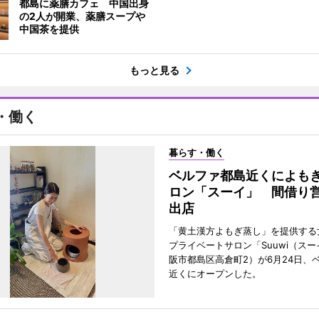
都島に薬膳カフェ 中国出身
の2人が開業、薬膳スープや
中国茶を提供
もっと見る
・働く
暮らす・働く
ベルファ都島近くによも
ロン「スーイ」 間借り
出店
「黄土漢方よもぎ蒸し」を提供する
プライベートサロン「Suuwi（ス
阪市都島区高倉町2）が6月24日、
近くにオープンした。