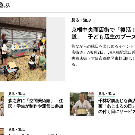
遊ぶ
見る・遊ぶ
京橋中央商店街で「復活
道」 子ども店主のブー
昔ながらの縁日を楽しめるイベント
店街道」が8月2日、JR京橋駅北口
央商店街（大阪市都島区東野田町5
る。
見る・遊ぶ
見る・遊ぶ
森之宮に「空間美術館」 住
千林駅前あじな商
民・学生が制作や運営に参加
画「あじまるの日
の付く日にサービ
見る・遊ぶ