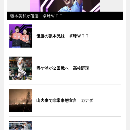
張本美和が優勝 卓球ＷＴＴ
優勝の張本兄妹 卓球ＷＴＴ
霞ケ浦が２回戦へ 高校野球
山火事で非常事態宣言 カナダ