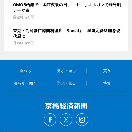
OMO5函館で「函館夜景の日」 手回しオルガンで野外劇
テーマ曲
函館経済新聞
香港・九龍塘に韓国料理店「Social」 韓国定番料理を現
代風に
香港経済新聞
食べる
見る・遊ぶ
買う
暮らす・働く
学ぶ・知る
特集