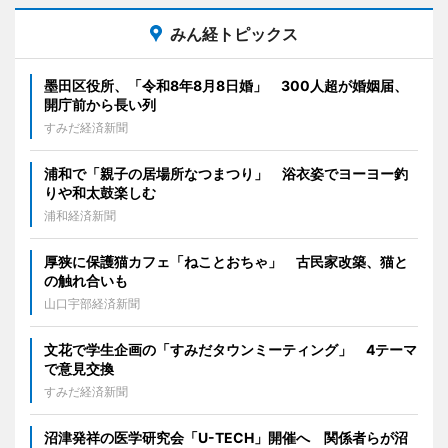
みん経トピックス
墨田区役所、「令和8年8月8日婚」 300人超が婚姻届、
開庁前から長い列
すみだ経済新聞
浦和で「親子の居場所なつまつり」 浴衣姿でヨーヨー釣
りや和太鼓楽しむ
浦和経済新聞
厚狭に保護猫カフェ「ねことおちゃ」 古民家改築、猫と
の触れ合いも
山口宇部経済新聞
文花で学生企画の「すみだタウンミーティング」 4テーマ
で意見交換
すみだ経済新聞
沼津発祥の医学研究会「U-TECH」開催へ 関係者らが沼