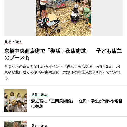
見る・遊ぶ
京橋中央商店街で「復活！夜店街道」 子ども店主
のブースも
昔ながらの縁日を楽しめるイベント「復活！夜店街道」が8月2日、JR
京橋駅北口近くの京橋中央商店街（大阪市都島区東野田町5）で開かれ
る。
見る・遊ぶ
森之宮に「空間美術館」 住民・学生が制作や運営
に参加
見る・遊ぶ