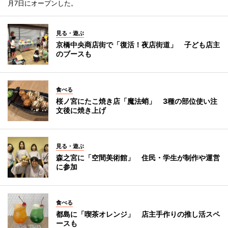
月7日にオープンした。
見る・遊ぶ
京橋中央商店街で「復活！夜店街道」 子ども店主
のブースも
食べる
桜ノ宮にたこ焼き店「魔法蛸」 3種の部位使い注
文後に焼き上げ
見る・遊ぶ
森之宮に「空間美術館」 住民・学生が制作や運営
に参加
食べる
都島に「喫茶オレンジ」 店主手作りの推し活スペ
ースも