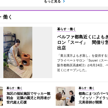
もっと見る
・働く
暮らす・働く
ベルファ都島近くによも
ロン「スーイ」 間借り
出店
「黄土漢方よもぎ蒸し」を提供する
プライベートサロン「Suuwi（ス
阪市都島区高倉町2）が6月24日、
近くにオープンした。
暮らす・働く
暮らす・働く
旭区の福祉施設でサッカー観
都島にまつげパー
戦会 近隣の園児と利用者が
「イッソ・アイラ
世代超え応援
元美容師が開業