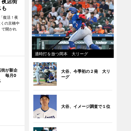
！夜店街
スも
「復活！夜
近くの京橋中
）で開かれ
適時打を放つ岡本 大リーグ
店街が新企
大谷、今季初の２発 大リ
」 毎月0
ーグ
ス
大谷、イメージ調査で１位