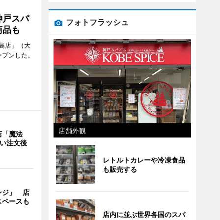
神戸スパ
フォトフラッシュ
商品も
島店」（大
ープンした。
店舗外観
店「魔法
使い注文後
レトルトカレーや冷凍食品
も販売する
ンジ」 店
スペースも
店内に並ぶ世界各国のスパ