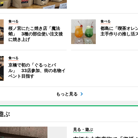
食べる
食べる
桜ノ宮にたこ焼き店「魔法
都島に「喫茶オレ
蛸」 3種の部位使い注文後
主手作りの推し活
に焼き上げ
食べる
京橋で初の「ぐるっとバ
ル」 33店参加、街の名物イ
ベント目指す
もっと見る
遊ぶ
見る・遊ぶ