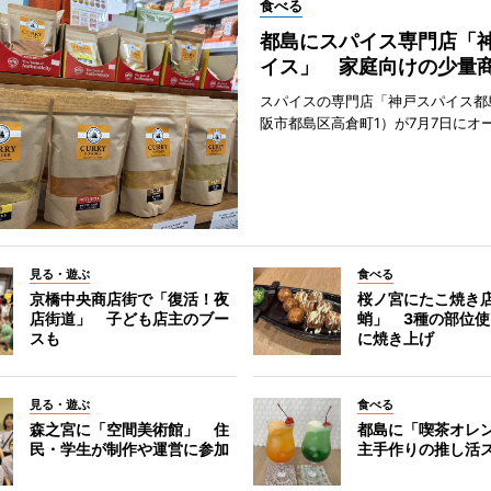
食べる
都島にスパイス専門店「
イス」 家庭向けの少量
スパイスの専門店「神戸スパイス都
阪市都島区高倉町1）が7月7日にオ
見る・遊ぶ
食べる
京橋中央商店街で「復活！夜
桜ノ宮にたこ焼き
店街道」 子ども店主のブー
蛸」 3種の部位
スも
に焼き上げ
見る・遊ぶ
食べる
森之宮に「空間美術館」 住
都島に「喫茶オレ
民・学生が制作や運営に参加
主手作りの推し活