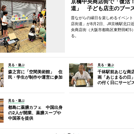
京橋中央商店街で「復活
道」 子ども店主のブー
昔ながらの縁日を楽しめるイベント
店街道」が8月2日、JR京橋駅北口
央商店街（大阪市都島区東野田町5
る。
見る・遊ぶ
見る・遊ぶ
森之宮に「空間美術館」 住
千林駅前あじな商
民・学生が制作や運営に参加
画「あじまるの日
の付く日にサービ
見る・遊ぶ
都島に薬膳カフェ 中国出身
の2人が開業、薬膳スープや
中国茶を提供