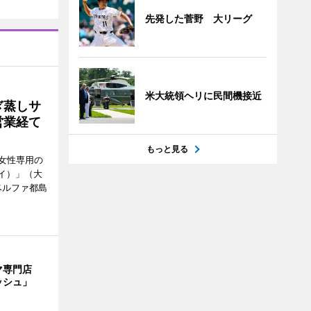
先発した菅野 大リーグ
米大統領ヘリに民間機接近
ぎ蒸しサ
営業経て
もっと見る
女性専用の
ーイ）」（大
ベルファ都島
マ専門店
ッシュ」