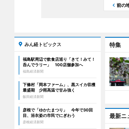
前の
みん経トピックス
特集
福島駅周辺で飲食店巡り「きて！みて！
呑んでラリー」 100店舗参加へ
福島経済新聞
下條村「岡本ファーム」、黒スイカ収穫
最盛期 少雨高温で甘み強く
飯田経済新聞
彦根で「ゆかたまつり」 今年で30回
最新ニ
目、浴衣姿の市民でにぎわう
彦根経済新聞