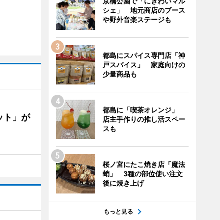
京橋公園で「にぎわいマル
シェ」 地元商店のブース
や野外音楽ステージも
都島にスパイス専門店「神
戸スパイス」 家庭向けの
少量商品も
都島に「喫茶オレンジ」
ット」が
店主手作りの推し活スペー
スも
桜ノ宮にたこ焼き店「魔法
蛸」 3種の部位使い注文
後に焼き上げ
もっと見る