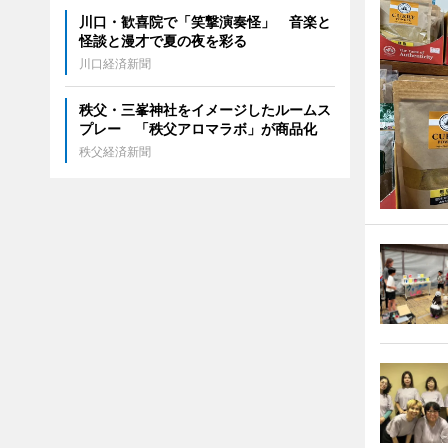
川口・歓喜院で「笑撃演奏怪」 音楽と
怪談と漫才で夏の夜を彩る
川口経済新聞
秩父・三峯神社をイメージしたルームス
プレー 「秩父アロマラボ」が商品化
秩父経済新聞