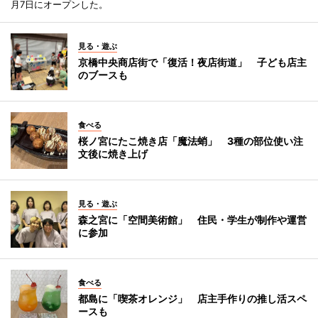
月7日にオープンした。
見る・遊ぶ
京橋中央商店街で「復活！夜店街道」 子ども店主
のブースも
食べる
桜ノ宮にたこ焼き店「魔法蛸」 3種の部位使い注
文後に焼き上げ
見る・遊ぶ
森之宮に「空間美術館」 住民・学生が制作や運営
に参加
食べる
都島に「喫茶オレンジ」 店主手作りの推し活スペ
ースも