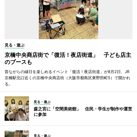
見る・遊ぶ
京橋中央商店街で「復活！夜店街道」 子ども店主
のブースも
昔ながらの縁日を楽しめるイベント「復活！夜店街道」が8月2日、JR
京橋駅北口近くの京橋中央商店街（大阪市都島区東野田町5）で開かれ
る。
見る・遊ぶ
森之宮に「空間美術館」 住民・学生が制作や運営
に参加
見る・遊ぶ