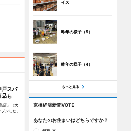
イス
昨年の様子（5）
昨年の様子（4）
もっと見る
神戸スパ
商品も
京橋経済新聞VOTE
島店」（大
ープンした。
あなたのお住まいはどちらですか？