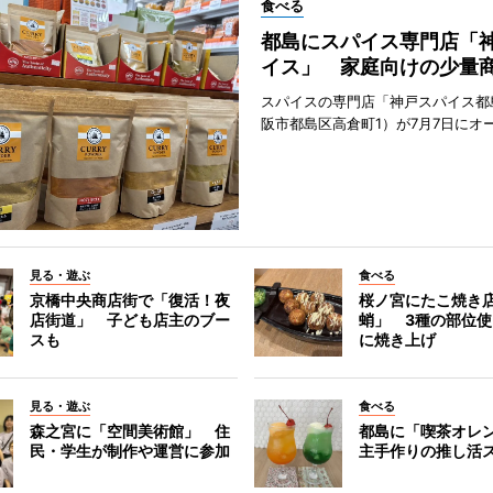
食べる
都島にスパイス専門店「
イス」 家庭向けの少量
スパイスの専門店「神戸スパイス都
阪市都島区高倉町1）が7月7日にオ
見る・遊ぶ
食べる
京橋中央商店街で「復活！夜
桜ノ宮にたこ焼き
店街道」 子ども店主のブー
蛸」 3種の部位
スも
に焼き上げ
見る・遊ぶ
食べる
森之宮に「空間美術館」 住
都島に「喫茶オレ
民・学生が制作や運営に参加
主手作りの推し活