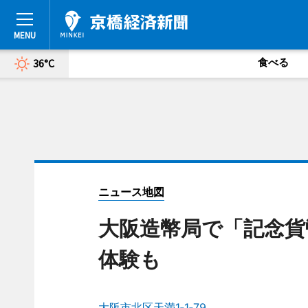
食べる
36°C
ニュース地図
大阪造幣局で「記念貨
体験も
大阪市北区天満1‐1‐79