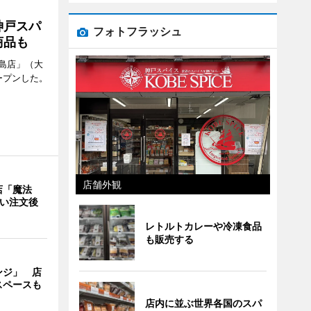
神戸スパ
フォトフラッシュ
商品も
島店」（大
ープンした。
店舗外観
店「魔法
使い注文後
レトルトカレーや冷凍食品
も販売する
ンジ」 店
スペースも
店内に並ぶ世界各国のスパ