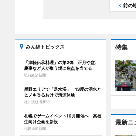
前の
みん経トピックス
特集
「津軽伝承料理」の第2弾 正月や盆、
農事など人が集う場に焦点を当てる
弘前経済新聞
星野エリアで「足水浴」 13度の湧水と
ヒノキ香るおけで清涼体験
軽井沢経済新聞
札幌でゲームイベント10月開催へ 高校
最新ニ
生向け企画を新設
札幌経済新聞