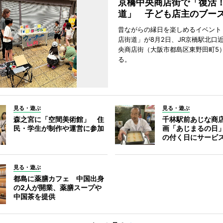
京橋中央商店街で「復活
道」 子ども店主のブー
昔ながらの縁日を楽しめるイベント
店街道」が8月2日、JR京橋駅北口
央商店街（大阪市都島区東野田町5
る。
見る・遊ぶ
見る・遊ぶ
森之宮に「空間美術館」 住
千林駅前あじな商
民・学生が制作や運営に参加
画「あじまるの日
の付く日にサービ
見る・遊ぶ
都島に薬膳カフェ 中国出身
の2人が開業、薬膳スープや
中国茶を提供