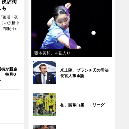
！夜店街
スも
「復活！夜
近くの京橋中
）で開かれ
張本美和、４強入り
店街が新企
米上院、ブランチ氏の司法
」 毎月0
長官人事承認
ス
柏、開幕白星 Ｊリーグ