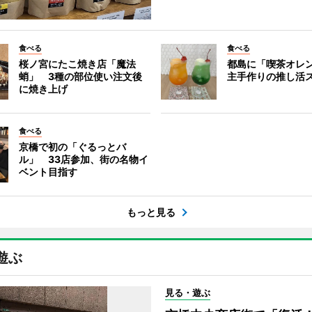
食べる
食べる
桜ノ宮にたこ焼き店「魔法
都島に「喫茶オレ
蛸」 3種の部位使い注文後
主手作りの推し活
に焼き上げ
食べる
京橋で初の「ぐるっとバ
ル」 33店参加、街の名物イ
ベント目指す
もっと見る
遊ぶ
見る・遊ぶ