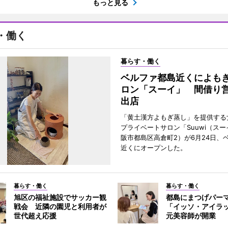
もっと見る
・働く
暮らす・働く
ベルファ都島近くによも
ロン「スーイ」 間借り
出店
「黄土漢方よもぎ蒸し」を提供する
プライベートサロン「Suuwi（ス
阪市都島区高倉町2）が6月24日、
近くにオープンした。
暮らす・働く
暮らす・働く
旭区の福祉施設でサッカー観
都島にまつげパー
戦会 近隣の園児と利用者が
「イッソ・アイラ
世代超え応援
元美容師が開業