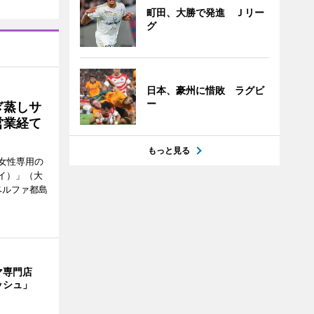
町田、大勝で発進 Ｊリー
グ
日本、豪州に惜敗 ラグビ
ー
ぎ蒸しサ
営業経て
もっと見る
女性専用の
ーイ）」（大
ベルファ都島
マ専門店
ッシュ」