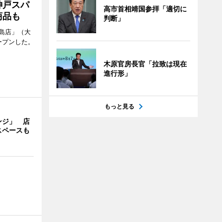
神戸スパ
高市首相靖国参拝「適切に
商品も
判断」
島店」（大
ープンした。
木原官房長官「拉致は現在
進行形」
もっと見る
ンジ」 店
スペースも