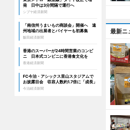
発 日中は3分間隔で運行へ
シブヤ経済新聞
「南信州うまいもの商談会」開催へ 遠
最新ニ
州地域の出展者とバイヤーも初募集
飯田経済新聞
香港のスーパーが24時間営業のコンビ
ニ 日本式コンビニに香港食文化を
香港経済新聞
FC今治・アシックス里山スタジアムで
お披露目会 収容人数約1.7倍に「成長」
今治経済新聞