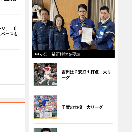
ンジ」 店
スペースも
中立公、補正検討を要請
吉田は２安打１打点 大リ
ーグ
千賀の力投 大リーグ