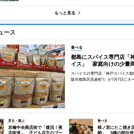
もっと見る
ュース
食べる
都島にスパイス専門店「
イス」 家庭向けの少量
スパイスの専門店「神戸スパイス都
阪市都島区高倉町1）が7月7日にオ
見る・遊ぶ
食べる
京橋中央商店街で「復活！夜
桜ノ宮にたこ焼き
店街道」 子ども店主のブー
蛸」 3種の部位