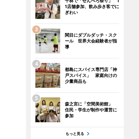
千林で「せんべろ祭り」 1
1店舗参加、飲み歩き客でに
ぎわい
関目にダブルダッチ・スク
ール 世界大会経験者が指
導
都島にスパイス専門店「神
戸スパイス」 家庭向けの
少量商品も
森之宮に「空間美術館」
住民・学生が制作や運営に
参加
もっと見る