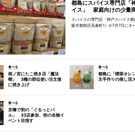
都島にスパイス専門店「
イス」 家庭向けの少量
スパイスの専門店「神戸スパイス都
阪市都島区高倉町1）が7月7日にオ
食べる
食べる
桜ノ宮にたこ焼き店「魔法
都島に「喫茶オレ
蛸」 3種の部位使い注文後
主手作りの推し活
に焼き上げ
食べる
京橋で初の「ぐるっとバ
ル」 33店参加、街の名物イ
ベント目指す