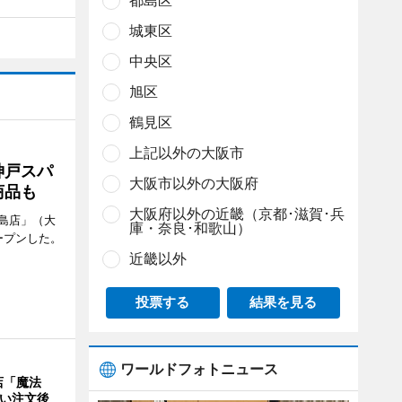
都島区
城東区
中央区
旭区
鶴見区
上記以外の大阪市
神戸スパ
大阪市以外の大阪府
商品も
大阪府以外の近畿（京都･滋賀･兵
島店」（大
庫・奈良･和歌山）
ープンした。
近畿以外
投票する
結果を見る
ワールドフォトニュース
店「魔法
使い注文後