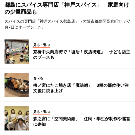
都島にスパイス専門店「神戸スパイス」 家庭向け
の少量商品も
スパイスの専門店「神戸スパイス都島店」（大阪市都島区高倉町1）が7
月7日にオープンした。
見る・遊ぶ
京橋中央商店街で「復活！夜店街道」 子ども店主
のブースも
食べる
桜ノ宮にたこ焼き店「魔法蛸」 3種の部位使い注
文後に焼き上げ
見る・遊ぶ
森之宮に「空間美術館」 住民・学生が制作や運営
に参加