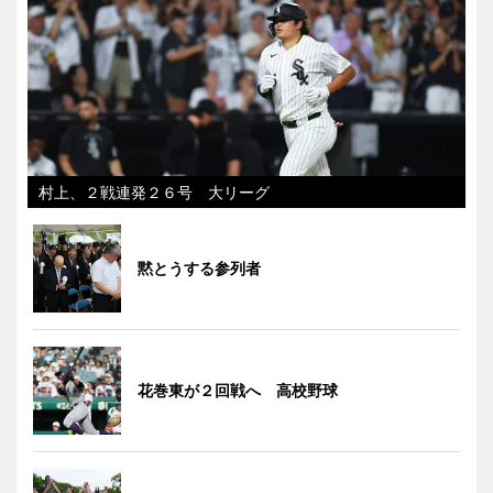
村上、２戦連発２６号 大リーグ
黙とうする参列者
花巻東が２回戦へ 高校野球