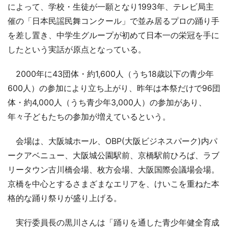
によって、学校・生徒が一願となり1993年、テレビ局主
催の「日本民謡民舞コンクール」で並み居るプロの踊り手
を差し置き、中学生グループが初めて日本一の栄冠を手に
したという実話が原点となっている。
2000年に43団体・約1,600人（うち18歳以下の青少年
600人）の参加により立ち上がり、昨年は本祭だけで96団
体・約4,000人（うち青少年3,000人）の参加があり、
年々子どもたちの参加が増えているという。
会場は、大阪城ホール、OBP(大阪ビジネスパーク)内パ
ークアベニュー、大阪城公園駅前、京橋駅前ひろば、ラブ
リータウン古川橋会場、枚方会場、大阪国際会議場会場。
京橋を中心とするさまざまなエリアを、けいこを重ねた本
格的な踊り祭りが盛り上げる。
実行委員長の黒川さんは「踊りを通した青少年健全育成