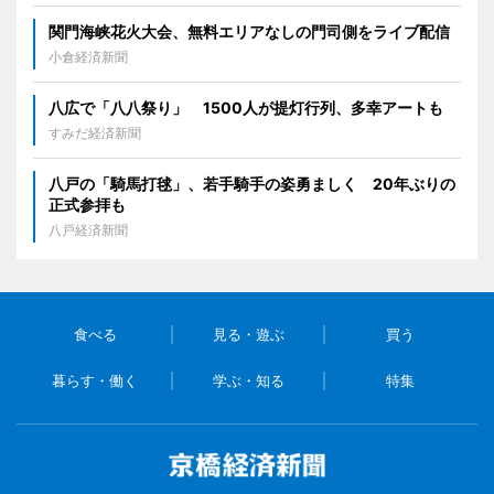
関門海峡花火大会、無料エリアなしの門司側をライブ配信
小倉経済新聞
八広で「八八祭り」 1500人が提灯行列、多幸アートも
すみだ経済新聞
八戸の「騎馬打毬」、若手騎手の姿勇ましく 20年ぶりの
正式参拝も
八戸経済新聞
食べる
見る・遊ぶ
買う
暮らす・働く
学ぶ・知る
特集