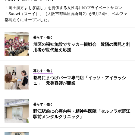
「黄土漢方よもぎ蒸し」を提供する女性専用のプライベートサロン
「Suuwi（スーイ）」（大阪市都島区高倉町2）が6月24日、ベルファ
都島近くにオープンした。
暮らす・働く
旭区の福祉施設でサッカー観戦会 近隣の園児と利
用者が世代超え応援
暮らす・働く
都島にまつげパーマ専門店「イッソ・アイラッシ
ュ」 元美容師が開業
暮らす・働く
野江駅前に心療内科・精神科医院「セルフラボ野江
駅前メンタルクリニック」