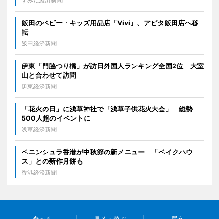
すみだ経済新聞
飯田のベビー・キッズ用品店「Vivi」、アピタ飯田店へ移
転
飯田経済新聞
伊東「門脇つり橋」が訪日外国人ランキング全国2位 大室
山と合わせて訪問
伊東経済新聞
「花火の日」に浅草神社で「浅草子供花火大会」 総勢
500人超のイベントに
浅草経済新聞
ペニンシュラ香港が中秋節の新メニュー 「ベイクハウ
ス」との新作月餅も
香港経済新聞
食べる
見る・遊ぶ
買う