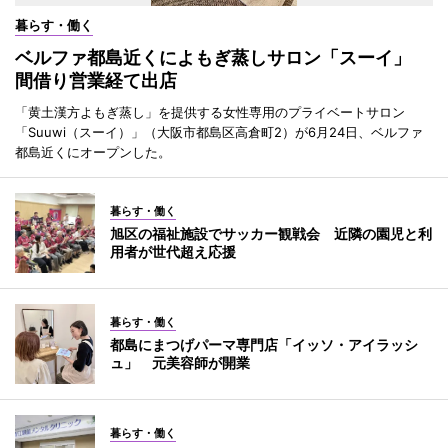
暮らす・働く
ベルファ都島近くによもぎ蒸しサロン「スーイ」
間借り営業経て出店
「黄土漢方よもぎ蒸し」を提供する女性専用のプライベートサロン
「Suuwi（スーイ）」（大阪市都島区高倉町2）が6月24日、ベルファ
都島近くにオープンした。
暮らす・働く
旭区の福祉施設でサッカー観戦会 近隣の園児と利
用者が世代超え応援
暮らす・働く
都島にまつげパーマ専門店「イッソ・アイラッシ
ュ」 元美容師が開業
暮らす・働く