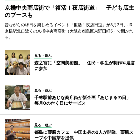
京橋中央商店街で「復活！夜店街道」 子ども店主
のブースも
昔ながらの縁日を楽しめるイベント「復活！夜店街道」が8月2日、JR
京橋駅北口近くの京橋中央商店街（大阪市都島区東野田町5）で開かれ
る。
見る・遊ぶ
森之宮に「空間美術館」 住民・学生が制作や運営
に参加
見る・遊ぶ
千林駅前あじな商店街が新企画「あじまるの日」
毎月0の付く日にサービス
見る・遊ぶ
都島に薬膳カフェ 中国出身の2人が開業、薬膳ス
ープや中国茶を提供