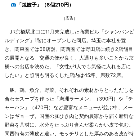
「焼餃子」（6個210円）
［広告］
JR京橋駅北口に11月末完成した商業ビル「シャンパンビ
ルディング」1階にオープンした同店。埼玉に本社を置
き、関東圏では68店舗、関西圏では野田店に続き2店舗目
の展開となる。交通の便が良く、人通りも多いことから京
橋への出店を決めた。「女性が1人でも気軽に入れる店に
したい」と照明も明るくした店内は45坪、席数72席。
豚、鶏、魚介、野菜、それぞれの素材からとっただしを
合わせスープを作った「満洲ラーメン」（390円）や「チ
ャーハン」（470円）など豊富なメニューが並ぶ中、メー
ンはギョーザ。国産の豚ひき肉と契約農家から届く新鮮な
野菜を具材に、水分をたっぷり含んだ柔らかい皮で包む。
関西特有の薄皮と違い、モッチリとした厚みのある皮が特