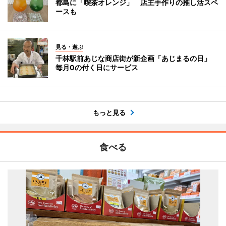
都島に「喫茶オレンジ」 店主手作りの推し活スペ
ースも
見る・遊ぶ
千林駅前あじな商店街が新企画「あじまるの日」
毎月0の付く日にサービス
もっと見る
食べる