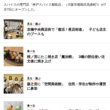
スパイスの専門店「神戸スパイス都島店」（大阪市都島区高倉町1）が7
月7日にオープンした。
見る・遊ぶ
京橋中央商店街で「復活！夜店街道」 子ども店主
のブースも
食べる
桜ノ宮にたこ焼き店「魔法蛸」 3種の部位使い注
文後に焼き上げ
見る・遊ぶ
森之宮に「空間美術館」 住民・学生が制作や運営
に参加
食べる