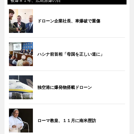
被爆８１年、広島原爆の日
ドローン企業社長、車爆破で重傷
ハシナ前首相「母国を正しい道に」
独空港に爆発物搭載ドローン
ローマ教皇、１１月に南米歴訪