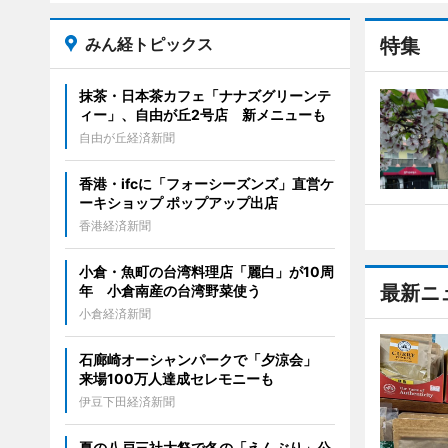
みん経トピックス
特集
抹茶・日本茶カフェ「ナナズグリーンテ
ィー」、自由が丘2号店 新メニューも
自由が丘経済新聞
香港・ifcに「フォーシーズンズ」直営ケ
ーキショップ ポップアップ出店
香港経済新聞
小倉・魚町の台湾料理店「麗白」が10周
最新ニ
年 小倉南産の台湾野菜使う
小倉経済新聞
石廊崎オーシャンパークで「夕涼会」
来場100万人達成セレモニーも
伊豆下田経済新聞
夏の八戸三社大祭で冬の「えんぶり」公