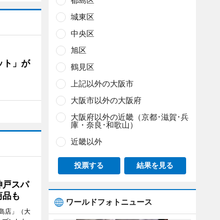
都島区
城東区
中央区
旭区
ット」が
鶴見区
上記以外の大阪市
大阪市以外の大阪府
大阪府以外の近畿（京都･滋賀･兵
庫・奈良･和歌山）
近畿以外
投票する
結果を見る
神戸スパ
商品も
ワールドフォトニュース
島店」（大