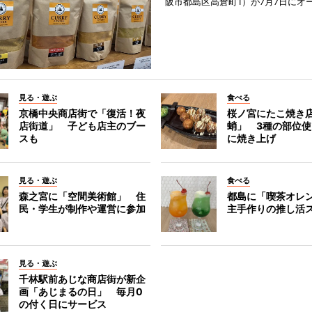
阪市都島区高倉町1）が7月7日にオ
見る・遊ぶ
食べる
京橋中央商店街で「復活！夜
桜ノ宮にたこ焼き
店街道」 子ども店主のブー
蛸」 3種の部位
スも
に焼き上げ
見る・遊ぶ
食べる
森之宮に「空間美術館」 住
都島に「喫茶オレ
民・学生が制作や運営に参加
主手作りの推し活
見る・遊ぶ
千林駅前あじな商店街が新企
画「あじまるの日」 毎月0
の付く日にサービス