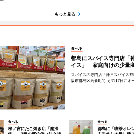
もっと見る
食べる
都島にスパイス専門店「
イス」 家庭向けの少量
スパイスの専門店「神戸スパイス都
阪市都島区高倉町1）が7月7日にオ
食べる
食べる
桜ノ宮にたこ焼き店「魔法
都島に「喫茶オレ
蛸」 3種の部位使い注文後
主手作りの推し活