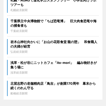
札幌・AOAOで進化学ぶスタンプラリー 小学生向けラボ
ツアーも
札幌経済新聞
千葉県立中央博物館で「ちば恐竜博」 巨大肉食恐竜や海
の捕食者も
千葉経済新聞
岩木山神社向かいに「お山の花彩食堂 龍の憩」 和食職人
の夫婦が経営
弘前経済新聞
浅草・松が谷にニットカフェ「ito-mori」 編み物好きが
集う場に
浅草経済新聞
北習志野の老舗精肉店「鳥吉」が創業170周年 幕末から
続くのれん守る
船橋経済新聞