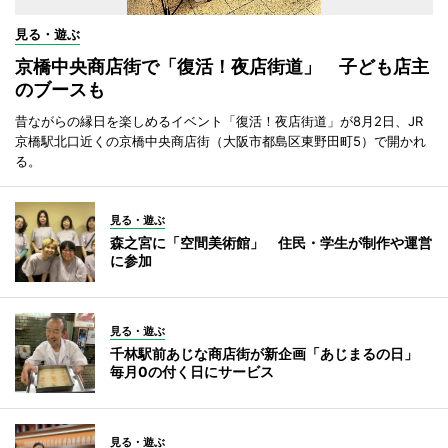
見る・遊ぶ
京橋中央商店街で「復活！夜店街道」 子ども店主
のブースも
昔ながらの縁日を楽しめるイベント「復活！夜店街道」が8月2日、JR
京橋駅北口近くの京橋中央商店街（大阪市都島区東野田町5）で開かれ
る。
見る・遊ぶ
森之宮に「空間美術館」 住民・学生が制作や運営
に参加
見る・遊ぶ
千林駅前あじな商店街が新企画「あじまるの日」
毎月0の付く日にサービス
見る・遊ぶ