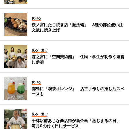
食べる
桜ノ宮にたこ焼き店「魔法蛸」 3種の部位使い注
文後に焼き上げ
見る・遊ぶ
森之宮に「空間美術館」 住民・学生が制作や運営
に参加
食べる
都島に「喫茶オレンジ」 店主手作りの推し活スペ
ースも
見る・遊ぶ
千林駅前あじな商店街が新企画「あじまるの日」
毎月0の付く日にサービス