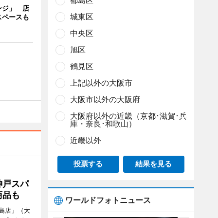
都島区
ンジ」 店
城東区
スペースも
中央区
旭区
鶴見区
上記以外の大阪市
大阪市以外の大阪府
大阪府以外の近畿（京都･滋賀･兵
庫・奈良･和歌山）
近畿以外
投票する
結果を見る
神戸スパ
商品も
ワールドフォトニュース
島店」（大