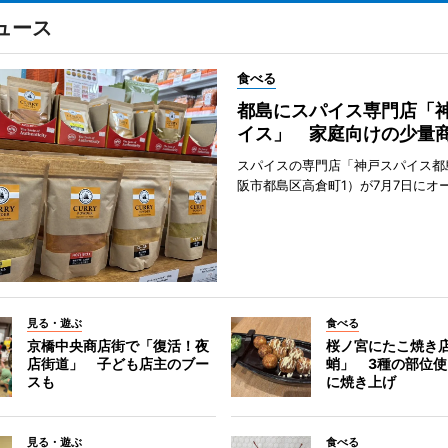
ュース
食べる
都島にスパイス専門店「
イス」 家庭向けの少量
スパイスの専門店「神戸スパイス都
阪市都島区高倉町1）が7月7日にオ
見る・遊ぶ
食べる
京橋中央商店街で「復活！夜
桜ノ宮にたこ焼き
店街道」 子ども店主のブー
蛸」 3種の部位
スも
に焼き上げ
見る・遊ぶ
食べる