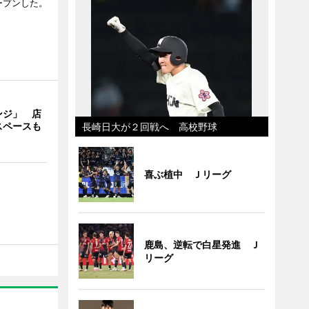
ープンした。
ンジ」 店
スペースも
長崎日大が２回戦へ 高校野球
喜ぶ植中 Ｊリーグ
鹿島、逆転で白星発進 Ｊ
リーグ