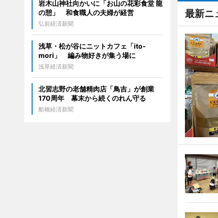
岩木山神社向かいに「お山の花彩食堂 龍
最新ニ
の憩」 和食職人の夫婦が経営
弘前経済新聞
浅草・松が谷にニットカフェ「ito-
mori」 編み物好きが集う場に
浅草経済新聞
北習志野の老舗精肉店「鳥吉」が創業
170周年 幕末から続くのれん守る
船橋経済新聞