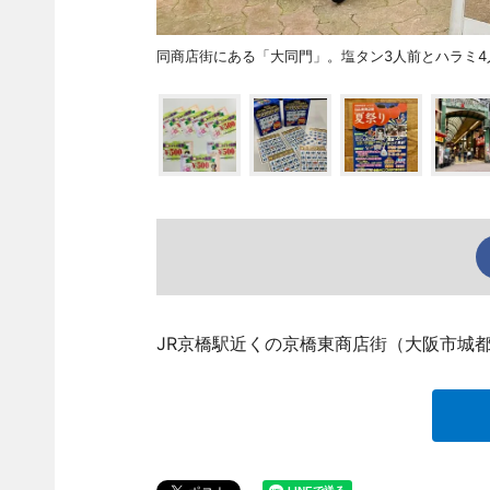
同商店街にある「大同門」。塩タン3人前とハラミ
JR京橋駅近くの京橋東商店街（大阪市城都