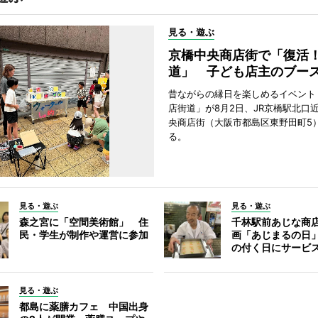
見る・遊ぶ
京橋中央商店街で「復活
道」 子ども店主のブー
昔ながらの縁日を楽しめるイベント
店街道」が8月2日、JR京橋駅北口
央商店街（大阪市都島区東野田町5
る。
見る・遊ぶ
見る・遊ぶ
森之宮に「空間美術館」 住
千林駅前あじな商
民・学生が制作や運営に参加
画「あじまるの日
の付く日にサービ
見る・遊ぶ
都島に薬膳カフェ 中国出身