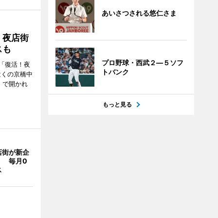
あいさつされる悠仁さま
！夜店街
スも
プロ野球・西武２―５ソフ
「復活！夜
トバンク
近くの京橋中
）で開かれ
もっと見る
店街が新企
」 毎月0
ス