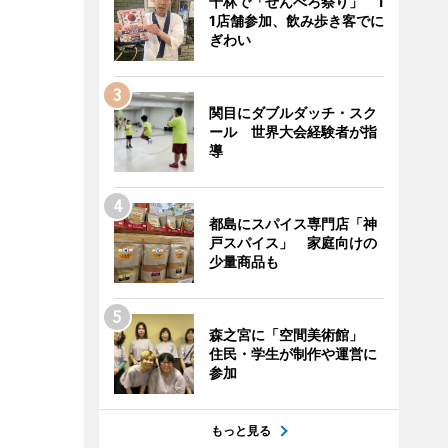
千林で「せんべろ祭り」 1
1店舗参加、飲み歩き客でに
ぎわい
関目にダブルダッチ・スク
ール 世界大会経験者が指
導
都島にスパイス専門店「神
戸スパイス」 家庭向けの
少量商品も
森之宮に「空間美術館」
住民・学生が制作や運営に
参加
もっと見る