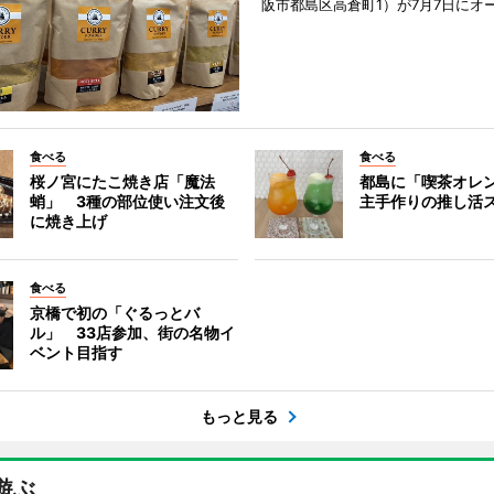
阪市都島区高倉町1）が7月7日にオ
食べる
食べる
桜ノ宮にたこ焼き店「魔法
都島に「喫茶オレ
蛸」 3種の部位使い注文後
主手作りの推し活
に焼き上げ
食べる
京橋で初の「ぐるっとバ
ル」 33店参加、街の名物イ
ベント目指す
もっと見る
遊ぶ