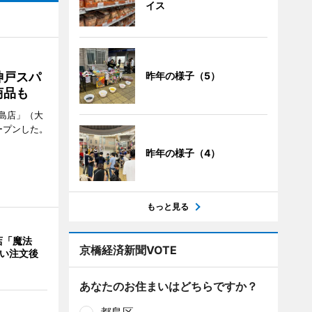
イス
神戸スパ
昨年の様子（5）
商品も
島店」（大
ープンした。
昨年の様子（4）
もっと見る
店「魔法
京橋経済新聞VOTE
使い注文後
あなたのお住まいはどちらですか？