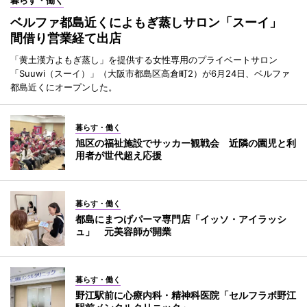
暮らす・働く
ベルファ都島近くによもぎ蒸しサロン「スーイ」
間借り営業経て出店
「黄土漢方よもぎ蒸し」を提供する女性専用のプライベートサロン
「Suuwi（スーイ）」（大阪市都島区高倉町2）が6月24日、ベルファ
都島近くにオープンした。
暮らす・働く
旭区の福祉施設でサッカー観戦会 近隣の園児と利
用者が世代超え応援
暮らす・働く
都島にまつげパーマ専門店「イッソ・アイラッシ
ュ」 元美容師が開業
暮らす・働く
野江駅前に心療内科・精神科医院「セルフラボ野江