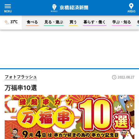
37°C
食べる
見る・遊ぶ
買う
暮らす・働く
学ぶ・知る
フォトフラッシュ
2022.08.27
万福串10選