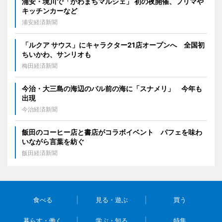
浦安・境川で「かわまちマルシェ」 初の夜開催、フリマや
キッチンカーなど
浦安経済新聞
「ルクア サウス」にキャラクター21店オープンへ 全国初
ちいかわ、サンリオも
梅田経済新聞
今治・大三島の海辺のバル前の海に「スナメリ」 今年も
出現
今治経済新聞
飯田のコーヒー店と書店がコラボイベント パフェを味わ
いながら言葉を紡ぐ
飯田経済新聞
食べる
見る・遊ぶ
買う
暮らす・働く
学ぶ・知る
特集