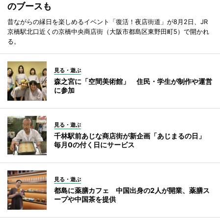
のブースも
昔ながらの縁日を楽しめるイベント「復活！夜店街道」が8月2日、JR
京橋駅北口近くの京橋中央商店街（大阪市都島区東野田町5）で開かれ
る。
見る・遊ぶ
森之宮に「空間美術館」 住民・学生が制作や運営
に参加
見る・遊ぶ
千林駅前あじな商店街が新企画「あじまるの日」
毎月0の付く日にサービス
見る・遊ぶ
都島に薬膳カフェ 中国出身の2人が開業、薬膳ス
ープや中国茶を提供