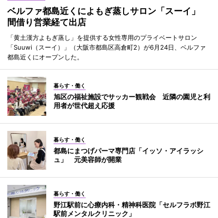
ベルファ都島近くによもぎ蒸しサロン「スーイ」
間借り営業経て出店
「黄土漢方よもぎ蒸し」を提供する女性専用のプライベートサロン
「Suuwi（スーイ）」（大阪市都島区高倉町2）が6月24日、ベルファ
都島近くにオープンした。
暮らす・働く
旭区の福祉施設でサッカー観戦会 近隣の園児と利
用者が世代超え応援
暮らす・働く
都島にまつげパーマ専門店「イッソ・アイラッシ
ュ」 元美容師が開業
暮らす・働く
野江駅前に心療内科・精神科医院「セルフラボ野江
駅前メンタルクリニック」