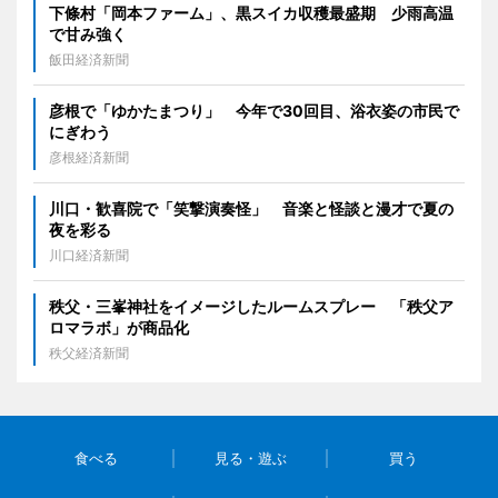
下條村「岡本ファーム」、黒スイカ収穫最盛期 少雨高温
で甘み強く
飯田経済新聞
彦根で「ゆかたまつり」 今年で30回目、浴衣姿の市民で
にぎわう
彦根経済新聞
川口・歓喜院で「笑撃演奏怪」 音楽と怪談と漫才で夏の
夜を彩る
川口経済新聞
秩父・三峯神社をイメージしたルームスプレー 「秩父ア
ロマラボ」が商品化
秩父経済新聞
食べる
見る・遊ぶ
買う