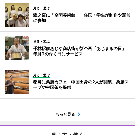
見る・遊ぶ
森之宮に「空間美術館」 住民・学生が制作や運営
に参加
見る・遊ぶ
千林駅前あじな商店街が新企画「あじまるの日」
毎月0の付く日にサービス
見る・遊ぶ
都島に薬膳カフェ 中国出身の2人が開業、薬膳ス
ープや中国茶を提供
もっと見る
暮らす・働く