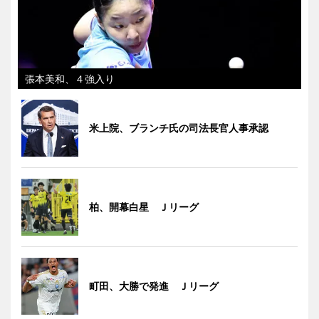
張本美和、４強入り
米上院、ブランチ氏の司法長官人事承認
柏、開幕白星 Ｊリーグ
町田、大勝で発進 Ｊリーグ