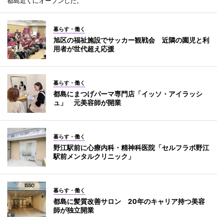
都島近くにオープンした。
暮らす・働く
旭区の福祉施設でサッカー観戦会 近隣の園児と利
用者が世代超え応援
暮らす・働く
都島にまつげパーマ専門店「イッソ・アイラッシ
ュ」 元美容師が開業
暮らす・働く
野江駅前に心療内科・精神科医院「セルフラボ野江
駅前メンタルクリニック」
暮らす・働く
都島に髪質改善サロン 20年のキャリア持つ美容
師が独立開業