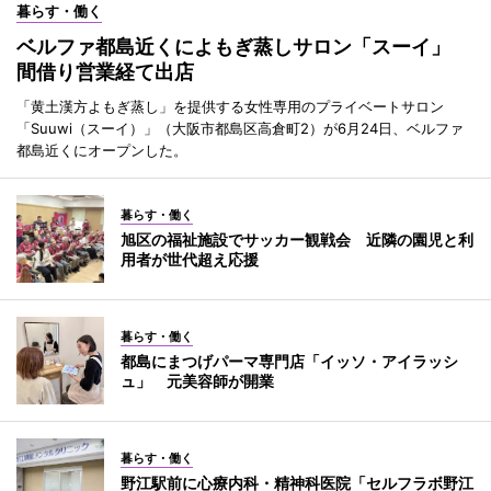
暮らす・働く
ベルファ都島近くによもぎ蒸しサロン「スーイ」
間借り営業経て出店
「黄土漢方よもぎ蒸し」を提供する女性専用のプライベートサロン
「Suuwi（スーイ）」（大阪市都島区高倉町2）が6月24日、ベルファ
都島近くにオープンした。
暮らす・働く
旭区の福祉施設でサッカー観戦会 近隣の園児と利
用者が世代超え応援
暮らす・働く
都島にまつげパーマ専門店「イッソ・アイラッシ
ュ」 元美容師が開業
暮らす・働く
野江駅前に心療内科・精神科医院「セルフラボ野江