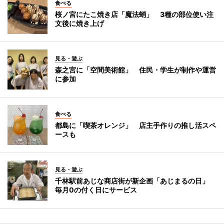
食べる
桜ノ宮にたこ焼き店「魔法蛸」 3種の部位使い注
文後に焼き上げ
見る・遊ぶ
森之宮に「空間美術館」 住民・学生が制作や運営
に参加
食べる
都島に「喫茶オレンジ」 店主手作りの推し活スペ
ースも
見る・遊ぶ
千林駅前あじな商店街が新企画「あじまるの日」
毎月0の付く日にサービス