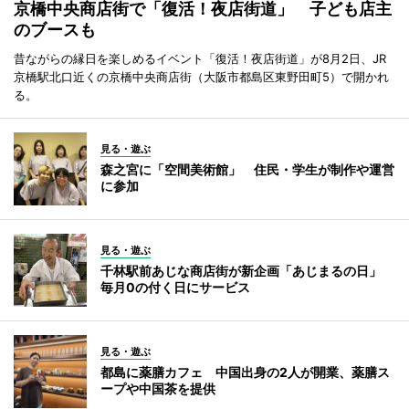
京橋中央商店街で「復活！夜店街道」 子ども店主
のブースも
昔ながらの縁日を楽しめるイベント「復活！夜店街道」が8月2日、JR
京橋駅北口近くの京橋中央商店街（大阪市都島区東野田町5）で開かれ
る。
見る・遊ぶ
森之宮に「空間美術館」 住民・学生が制作や運営
に参加
見る・遊ぶ
千林駅前あじな商店街が新企画「あじまるの日」
毎月0の付く日にサービス
見る・遊ぶ
都島に薬膳カフェ 中国出身の2人が開業、薬膳ス
ープや中国茶を提供