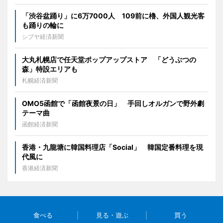
「渋谷盆踊り」に6万7000人 109前に櫓、外国人観光客
も踊りの輪に
シブヤ経済新聞
大丸札幌店で任天堂ポップアップストア 「どうぶつの
森」特設エリアも
札幌経済新聞
OMO5函館で「函館夜景の日」 手回しオルガンで野外劇
テーマ曲
函館経済新聞
香港・九龍塘に韓国料理店「Social」 韓国定番料理を現
代風に
香港経済新聞
食べる
見る・遊ぶ
買う