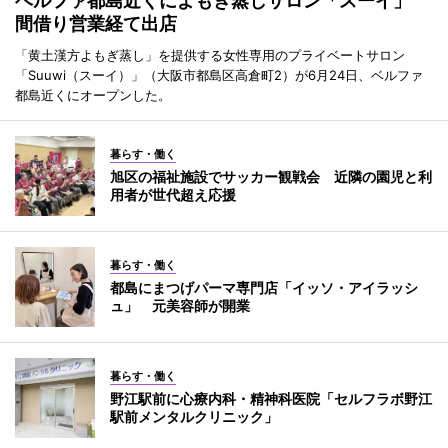
ベルファ都島近くによもぎ蒸しサロン「スーイ」
間借り営業経て出店
「黄土漢方よもぎ蒸し」を提供する女性専用のプライベートサロン
「Suuwi（スーイ）」（大阪市都島区高倉町2）が6月24日、ベルファ
都島近くにオープンした。
暮らす・働く
旭区の福祉施設でサッカー観戦会 近隣の園児と利
用者が世代超え応援
暮らす・働く
都島にまつげパーマ専門店「イッソ・アイラッシ
ュ」 元美容師が開業
暮らす・働く
野江駅前に心療内科・精神科医院「セルフラボ野江
駅前メンタルクリニック」