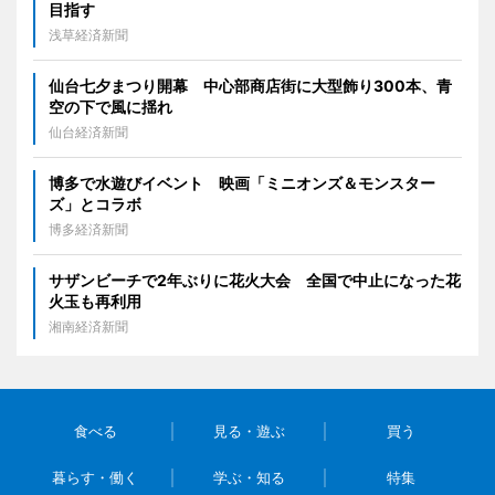
目指す
浅草経済新聞
仙台七夕まつり開幕 中心部商店街に大型飾り300本、青
空の下で風に揺れ
仙台経済新聞
博多で水遊びイベント 映画「ミニオンズ＆モンスター
ズ」とコラボ
博多経済新聞
サザンビーチで2年ぶりに花火大会 全国で中止になった花
火玉も再利用
湘南経済新聞
食べる
見る・遊ぶ
買う
暮らす・働く
学ぶ・知る
特集