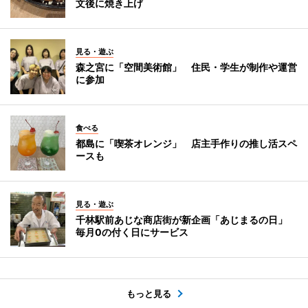
文後に焼き上げ
見る・遊ぶ
森之宮に「空間美術館」 住民・学生が制作や運営
に参加
食べる
都島に「喫茶オレンジ」 店主手作りの推し活スペ
ースも
見る・遊ぶ
千林駅前あじな商店街が新企画「あじまるの日」
毎月0の付く日にサービス
もっと見る