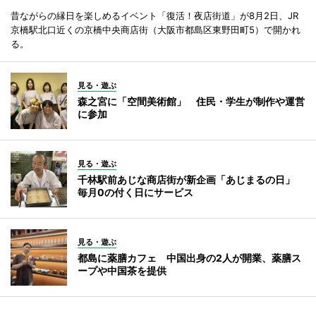
昔ながらの縁日を楽しめるイベント「復活！夜店街道」が8月2日、JR
京橋駅北口近くの京橋中央商店街（大阪市都島区東野田町5）で開かれ
る。
見る・遊ぶ
森之宮に「空間美術館」 住民・学生が制作や運営
に参加
見る・遊ぶ
千林駅前あじな商店街が新企画「あじまるの日」
毎月0の付く日にサービス
見る・遊ぶ
都島に薬膳カフェ 中国出身の2人が開業、薬膳ス
ープや中国茶を提供