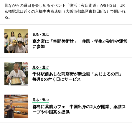
昔ながらの縁日を楽しめるイベント「復活！夜店街道」が8月2日、JR
京橋駅北口近くの京橋中央商店街（大阪市都島区東野田町5）で開かれ
る。
見る・遊ぶ
森之宮に「空間美術館」 住民・学生が制作や運営
に参加
見る・遊ぶ
千林駅前あじな商店街が新企画「あじまるの日」
毎月0の付く日にサービス
見る・遊ぶ
都島に薬膳カフェ 中国出身の2人が開業、薬膳ス
ープや中国茶を提供