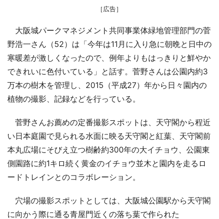
［広告］
大阪城パークマネジメント共同事業体緑地管理部門の菅
野浩一さん（52）は「今年は11月に入り急に朝晩と日中の
寒暖差が激しくなったので、例年よりもはっきりと鮮やか
できれいに色付いている」と話す。菅野さんは公園内約3
万本の樹木を管理し、2015（平成27）年から日々園内の
植物の撮影、記録などを行っている。
菅野さんお薦めの定番撮影スポットは、天守閣から程近
い日本庭園で見られる水面に映る天守閣と紅葉、天守閣前
本丸広場にそびえ立つ樹齢約300年の大イチョウ、公園東
側園路に約1キロ続く黄金のイチョウ並木と園内を走るロ
ードトレインとのコラボレーション。
穴場の撮影スポットとしては、大阪城公園駅から天守閣
に向かう際に通る青屋門近くの落ち葉で作られた