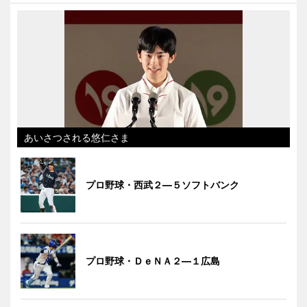
あいさつされる悠仁さま
プロ野球・西武２―５ソフトバンク
プロ野球・ＤｅＮＡ２―１広島