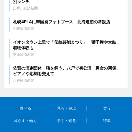
別ランチ
江戸川経済新聞
札幌4PLAに韓国発フォトブース 北海道初の常設店
札幌経済新聞
イオンタウン上里で「伝統芸能まつり」 獅子舞や太鼓、
着物体験も
本庄経済新聞
佐賀の演劇団体・猫を飼う、八戸で初公演 男女の関係、
ピアノや彫刻を交えて
八戸経済新聞
食べる
見る・遊ぶ
買う
暮らす・働く
学ぶ・知る
特集