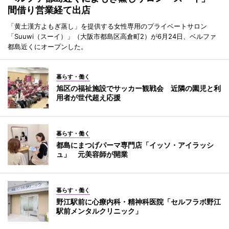
間借り営業経て出店
「黄土漢方よもぎ蒸し」を提供する女性専用のプライベートサロン
「Suuwi（スーイ）」（大阪市都島区高倉町2）が6月24日、ベルファ
都島近くにオープンした。
暮らす・働く
旭区の福祉施設でサッカー観戦会 近隣の園児と利
用者が世代超え応援
暮らす・働く
都島にまつげパーマ専門店「イッソ・アイラッシ
ュ」 元美容師が開業
暮らす・働く
野江駅前に心療内科・精神科医院「セルフラボ野江
駅前メンタルクリニック」