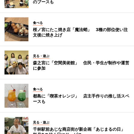
のブースも
食べる
桜ノ宮にたこ焼き店「魔法蛸」 3種の部位使い注
文後に焼き上げ
見る・遊ぶ
森之宮に「空間美術館」 住民・学生が制作や運営
に参加
食べる
都島に「喫茶オレンジ」 店主手作りの推し活スペ
ースも
見る・遊ぶ
千林駅前あじな商店街が新企画「あじまるの日」