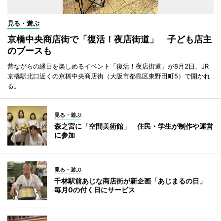
見る・遊ぶ
京橋中央商店街で「復活！夜店街道」 子ども店主
のブースも
昔ながらの縁日を楽しめるイベント「復活！夜店街道」が8月2日、JR
京橋駅北口近くの京橋中央商店街（大阪市都島区東野田町5）で開かれ
る。
見る・遊ぶ
森之宮に「空間美術館」 住民・学生が制作や運営
に参加
見る・遊ぶ
千林駅前あじな商店街が新企画「あじまるの日」
毎月0の付く日にサービス