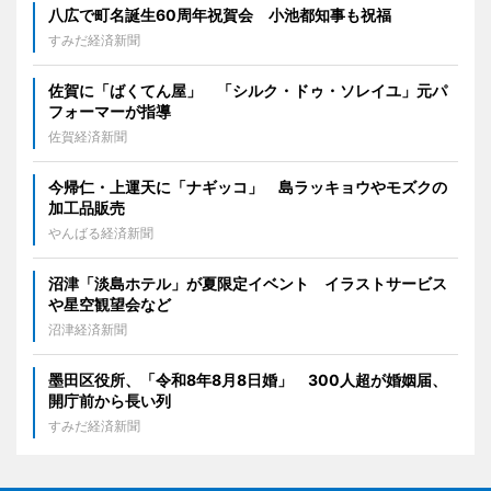
八広で町名誕生60周年祝賀会 小池都知事も祝福
すみだ経済新聞
佐賀に「ばくてん屋」 「シルク・ドゥ・ソレイユ」元パ
フォーマーが指導
佐賀経済新聞
今帰仁・上運天に「ナギッコ」 島ラッキョウやモズクの
加工品販売
やんばる経済新聞
沼津「淡島ホテル」が夏限定イベント イラストサービス
や星空観望会など
沼津経済新聞
墨田区役所、「令和8年8月8日婚」 300人超が婚姻届、
開庁前から長い列
すみだ経済新聞