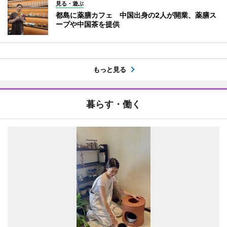
見る・遊ぶ
都島に薬膳カフェ 中国出身の2人が開業、薬膳ス
ープや中国茶を提供
もっと見る
暮らす・働く