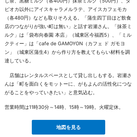
じ茶、黒糖ミルク（各400円）抹茶ミルク（500円）、タ
ピオカ以外にアイスキャラメルラテ、アイスカフェモカ
（各480円）なども取りそろえる。「蒲生四丁目ほど飲食
店のつながりが強い町は無い」と話す岩瀬さん。「抹茶ミ
ルク」は「袋布向春園 本店」（城東区今福西5）、「ミル
クティー」は「cafe de GAMOYON（カフェ ド ガモヨ
ン」（城東区蒲生4）から作り方を教えてもらい材料を調
達している。
店舗はレンタルスペースとして貸し出しもする。岩瀬さ
んは「町を面白くをモットーに、がもよんの活性化につな
がることをやっていきたい」と意気込む。
営業時間は11時30分～14時、15時～19時。火曜定休。
地図を見る