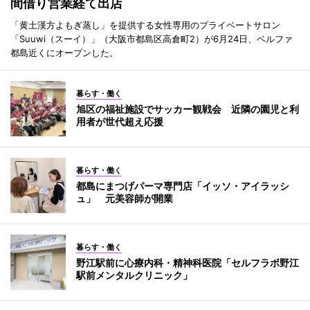
間借り営業経て出店
「黄土漢方よもぎ蒸し」を提供する女性専用のプライベートサロン
「Suuwi（スーイ）」（大阪市都島区高倉町2）が6月24日、ベルファ
都島近くにオープンした。
暮らす・働く
旭区の福祉施設でサッカー観戦会 近隣の園児と利
用者が世代超え応援
暮らす・働く
都島にまつげパーマ専門店「イッソ・アイラッシ
ュ」 元美容師が開業
暮らす・働く
野江駅前に心療内科・精神科医院「セルフラボ野江
駅前メンタルクリニック」