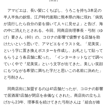
アマビエは、長い髪にくちばし、うろこを持ち3本足の
半人半魚の妖怪。江戸時代後期に熊本県の海に現れ「病気
が流行したら自分の姿を描いて人々に見せよ」と告げ、海
の中に消えたとされる。今回、同商店街理事長・弓削（ゆ
げ）要さん（80）の、コロナの影響で疲弊する店舗を助
けたいという思いで、アマビエをイラスト化。「尼美笑」
という字に置き換えポスターを作成し、お札として貼って
もらうよう各店舗に配った。「インターネットなどで調べ
ていく中で『尼美笑』という文字が出てきた。美しい笑顔
にもつながる希望に満ちた字だと思いこの名前に決めた」
と弓削さん。
同商店街に加盟するのは41店舗だったが、コロナの影響
で居酒屋1店舗が閉店を余儀なくされた。商店街の立ち上
げから23年、理事長を続けてきた弓削さんは「組合が維