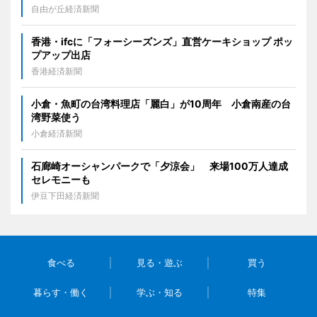
自由が丘経済新聞
香港・ifcに「フォーシーズンズ」直営ケーキショップ ポッ
プアップ出店
香港経済新聞
小倉・魚町の台湾料理店「麗白」が10周年 小倉南産の台
湾野菜使う
小倉経済新聞
石廊崎オーシャンパークで「夕涼会」 来場100万人達成
セレモニーも
伊豆下田経済新聞
食べる
見る・遊ぶ
買う
暮らす・働く
学ぶ・知る
特集