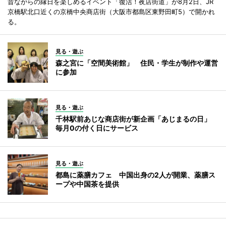
昔ながらの縁日を楽しめるイベント「復活！夜店街道」が8月2日、JR
京橋駅北口近くの京橋中央商店街（大阪市都島区東野田町5）で開かれ
る。
見る・遊ぶ
森之宮に「空間美術館」 住民・学生が制作や運営
に参加
見る・遊ぶ
千林駅前あじな商店街が新企画「あじまるの日」
毎月0の付く日にサービス
見る・遊ぶ
都島に薬膳カフェ 中国出身の2人が開業、薬膳ス
ープや中国茶を提供