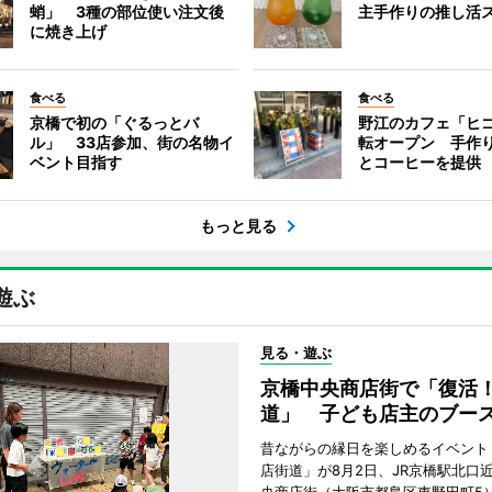
蛸」 3種の部位使い注文後
主手作りの推し活
に焼き上げ
食べる
食べる
京橋で初の「ぐるっとバ
野江のカフェ「ヒ
ル」 33店参加、街の名物イ
転オープン 手作
ベント目指す
とコーヒーを提供
もっと見る
遊ぶ
見る・遊ぶ
京橋中央商店街で「復活
道」 子ども店主のブー
昔ながらの縁日を楽しめるイベント
店街道」が8月2日、JR京橋駅北口