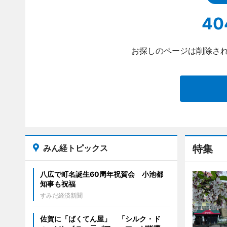
40
お探しのページは削除され
みん経トピックス
特集
八広で町名誕生60周年祝賀会 小池都
知事も祝福
すみだ経済新聞
佐賀に「ばくてん屋」 「シルク・ド