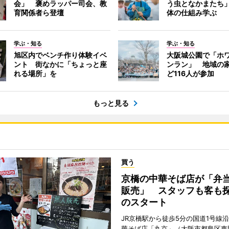
会」 褒めラッパー司会、教
う虫となかまたち
育関係者ら登壇
体の仕組み学ぶ
学ぶ・知る
学ぶ・知る
旭区内でベンチ作り体験イベ
大阪城公園で「ホ
ント 街なかに「ちょっと座
ンラン」 地域の
れる場所」を
ど116人が参加
もっと見る
買う
京橋の中華そば店が「弁
販売」 スタッフも客も
のスタート
JR京橋駅から徒歩5分の国道1号線
華そば店「丸京」（大阪市都島区東野