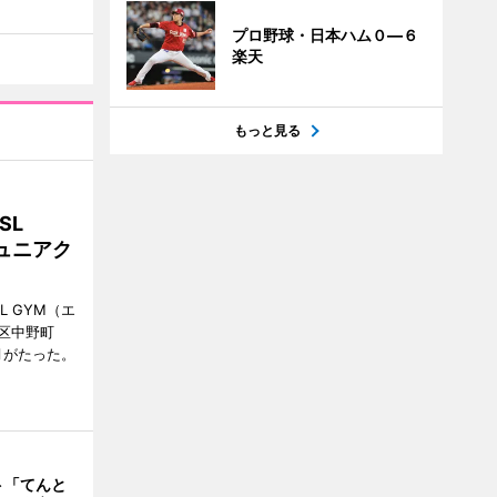
プロ野球・日本ハム０―６
楽天
もっと見る
SL
ュニアク
 GYM（エ
区中野町
月がたった。
ト「てんと