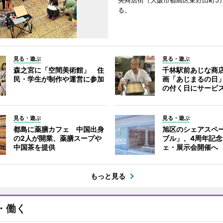
央商店街（大阪市都島区東野田町5
る。
見る・遊ぶ
見る・遊ぶ
森之宮に「空間美術館」 住
千林駅前あじな商
民・学生が制作や運営に参加
画「あじまるの日
の付く日にサービ
見る・遊ぶ
見る・遊ぶ
都島に薬膳カフェ 中国出身
旭区のシェアスペ
の2人が開業、薬膳スープや
ブル」、4周年記
中国茶を提供
ェ・展示会開催へ
もっと見る
・働く