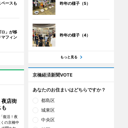
スペースも
昨年の様子（5）
ゴロ」が移
昨年の様子（4）
りマフィン
もっと見る
京橋経済新聞VOTE
あなたのお住まいはどちらですか？
都島区
！夜店街
スも
城東区
「復活！夜
中央区
近くの京橋中