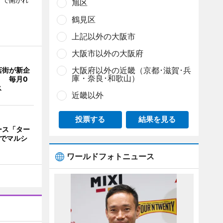
）で開かれ
旭区
鶴見区
上記以外の大阪市
大阪市以外の大阪府
大阪府以外の近畿（京都･滋賀･兵
店街が新企
庫・奈良･和歌山）
」 毎月0
ス
近畿以外
投票する
結果を見る
ース「ター
念でマルシ
ワールドフォトニュース