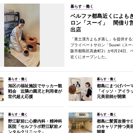
暮らす・働く
ベルファ都島近くによも
ロン「スーイ」 間借り
出店
「黄土漢方よもぎ蒸し」を提供する
プライベートサロン「Suuwi（ス
阪市都島区高倉町2）が6月24日、
近くにオープンした。
暮らす・働く
暮らす・働く
旭区の福祉施設でサッカー観
都島にまつげパー
戦会 近隣の園児と利用者が
「イッソ・アイラ
世代超え応援
元美容師が開業
暮らす・働く
暮らす・働く
野江駅前に心療内科・精神科
都島に髪質改善サロ
医院「セルフラボ野江駅前メ
のキャリア持つ美
ンタルクリニック」
開業