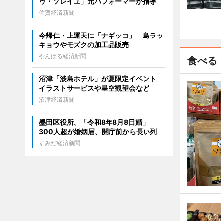
ゥ・ソレイユ」元パフォーマーが指導
佐賀経済新聞
今帰仁・上運天に「ナギッコ」 島ラッ
キョウやモズクの加工品販売
やんばる経済新聞
食べる
沼津「淡島ホテル」が夏限定イベント
イラストサービスや星空観望会など
沼津経済新聞
墨田区役所、「令和8年8月8日婚」
300人超が婚姻届、開庁前から長い列
すみだ経済新聞