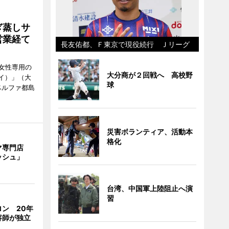
ぎ蒸しサ
営業経て
長友佑都、Ｆ東京で現役続行 Ｊリーグ
女性専用の
大分商が２回戦へ 高校野
ーイ）」（大
球
ベルファ都島
災害ボランティア、活動本
格化
マ専門店
ッシュ」
台湾、中国軍上陸阻止へ演
習
ン 20年
容師が独立