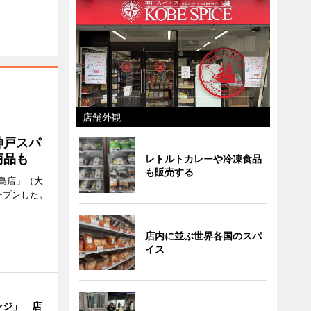
店舗外観
神戸スパ
商品も
レトルトカレーや冷凍食品
も販売する
島店」（大
ープンした。
店内に並ぶ世界各国のスパ
イス
ンジ」 店