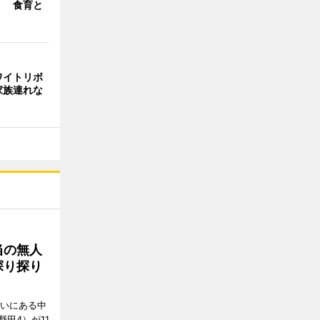
」 食育と
ワイトリボ
家族連れな
当の無人
探り探り
沿いにある中
田4）が11