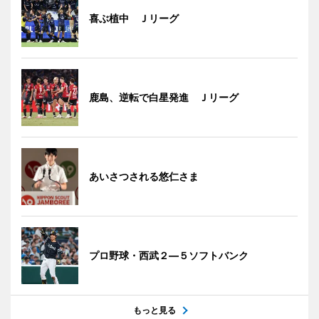
喜ぶ植中 Ｊリーグ
鹿島、逆転で白星発進 Ｊリーグ
あいさつされる悠仁さま
プロ野球・西武２―５ソフトバンク
もっと見る