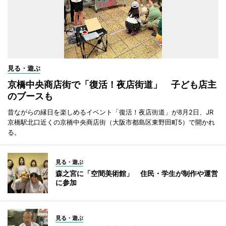
見る・遊ぶ
京橋中央商店街で「復活！夜店街道」 子ども店主
のブースも
昔ながらの縁日を楽しめるイベント「復活！夜店街道」が8月2日、JR
京橋駅北口近くの京橋中央商店街（大阪市都島区東野田町5）で開かれ
る。
見る・遊ぶ
森之宮に「空間美術館」 住民・学生が制作や運営
に参加
見る・遊ぶ