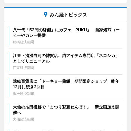
みん経トピックス
八千代「52間の縁側」にカフェ「PUKU」 自家焙煎コー
ヒーやカレー提供
船橋経済新聞
江東・清澄白河の雑貨店、猫アイテム専門店「ネコシカ」
としてリニューアル
江東経済新聞
遠鉄百貨店に「トーキョー煎餅」期間限定ショップ 昨年
12月に続き2回目
浜松経済新聞
大仙の払田柵跡で「まつり彩夏せんぼく」 新企画加え開
催へ
大仙経済新聞