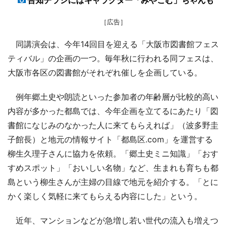
告知チラシにはキャラクター「みやこむ」ちゃんも
［広告］
同講演会は、今年14回目を迎える「大阪市図書館フェス
ティバル」の企画の一つ。毎年秋に行われる同フェスは、
大阪市各区の図書館がそれぞれ催しを企画している。
例年郷土史や朗読といった参加者の年齢層が比較的高い
内容が多かった都島では、今年企画を立てるにあたり「図
書館になじみのなかった人に来てもらえれば」（波多野圭
子館長）と地元の情報サイト「都島区.com」を運営する
柳生久理子さんに協力を依頼。「郷土史ミニ知識」「おす
すめスポット」「おいしい名物」など、生まれも育ちも都
島という柳生さんが主婦の目線で地元を紹介する。「とに
かく楽しく気軽に来てもらえる内容にした」という。
近年、マンションなどが急増し若い世代の流入も増えつ