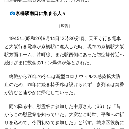
京橋駅南口に集まる人々
［広告］
1945年(昭和20)8月14日12時30分頃、天王寺行き電車
と大阪行き電車が京橋駅に進入した時、現在の京橋駅大阪
駅方面ホーム、片町線、また駅西側にあった防空壕付近へ
続けざまに数個の1トン爆弾が落とされた。
終戦から76年の今年は新型コロナウィルス感染拡大防
止のため、昨年に続き椅子席は設けられず、参列者は焼香
が済むと速やかに帰宅していった。
雨の降る中、慰霊祭に参加した中原さん（66）は「昔
からこの慰霊祭を知っていた。大変なご時世、平和への祈
りを込めて、今回初めて参加した」と話す。城東区役所に