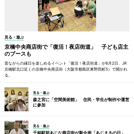
見る・遊ぶ
京橋中央商店街で「復活！夜店街道」 子ども店主
のブースも
昔ながらの縁日を楽しめるイベント「復活！夜店街道」が8月2日、JR
京橋駅北口近くの京橋中央商店街（大阪市都島区東野田町5）で開かれ
る。
見る・遊ぶ
森之宮に「空間美術館」 住民・学生が制作や運営
に参加
見る・遊ぶ
千林駅前あじな商店街が新企画「あじまるの日」