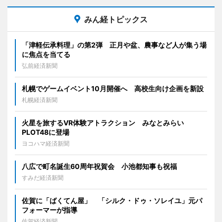
みん経トピックス
「津軽伝承料理」の第2弾 正月や盆、農事など人が集う場
に焦点を当てる
弘前経済新聞
札幌でゲームイベント10月開催へ 高校生向け企画を新設
札幌経済新聞
火星を旅するVR体験アトラクション みなとみらい
PLOT48に登場
ヨコハマ経済新聞
八広で町名誕生60周年祝賀会 小池都知事も祝福
すみだ経済新聞
佐賀に「ばくてん屋」 「シルク・ドゥ・ソレイユ」元パ
フォーマーが指導
佐賀経済新聞