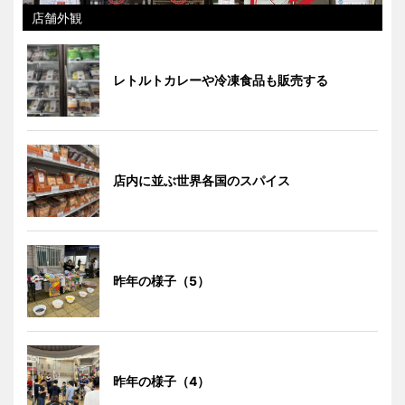
店舗外観
レトルトカレーや冷凍食品も販売する
店内に並ぶ世界各国のスパイス
昨年の様子（5）
昨年の様子（4）