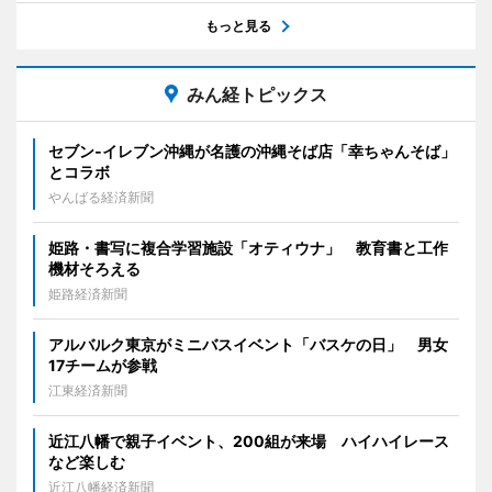
もっと見る
みん経トピックス
セブン‐イレブン沖縄が名護の沖縄そば店「幸ちゃんそば」
とコラボ
やんばる経済新聞
姫路・書写に複合学習施設「オティウナ」 教育書と工作
機材そろえる
姫路経済新聞
アルバルク東京がミニバスイベント「バスケの日」 男女
17チームが参戦
江東経済新聞
近江八幡で親子イベント、200組が来場 ハイハイレース
など楽しむ
近江八幡経済新聞