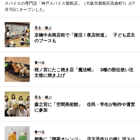
スパイスの専門店「神戸スパイス都島店」（大阪市都島区高倉町1）が7
月7日にオープンした。
見る・遊ぶ
京橋中央商店街で「復活！夜店街道」 子ども店主
のブースも
食べる
桜ノ宮にたこ焼き店「魔法蛸」 3種の部位使い注
文後に焼き上げ
見る・遊ぶ
森之宮に「空間美術館」 住民・学生が制作や運営
に参加
食べる
都島に「喫茶オレンジ」 店主手作りの推し活スペ