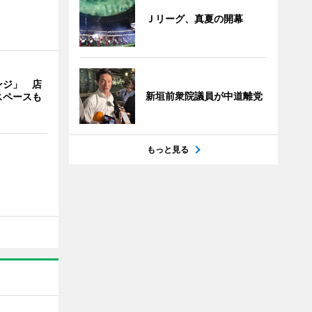
Ｊリーグ、真夏の開幕
ンジ」 店
新垣前衆院議員が中道離党
スペースも
もっと見る