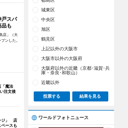
都島区
城東区
神戸スパ
中央区
商品も
旭区
島店」（大
鶴見区
ープンした。
上記以外の大阪市
大阪市以外の大阪府
大阪府以外の近畿（京都･滋賀･兵
庫・奈良･和歌山）
近畿以外
店「魔法
使い注文後
投票する
結果を見る
ワールドフォトニュース
ンジ」 店
スペースも