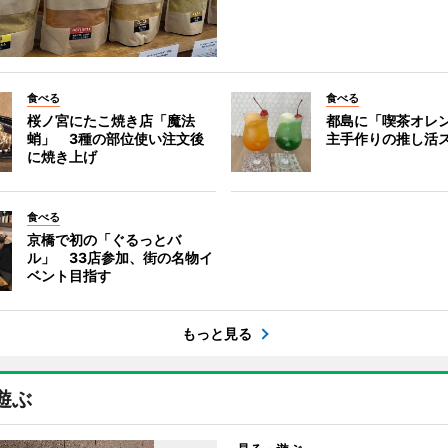
食べる
食べる
桜ノ宮にたこ焼き店「魔法
都島に「喫茶オレ
蛸」 3種の部位使い注文後
主手作りの推し活
に焼き上げ
食べる
京橋で初の「ぐるっとバ
ル」 33店参加、街の名物イ
ベント目指す
もっと見る
遊ぶ