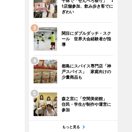
千林で「せんべろ祭り」 1
1店舗参加、飲み歩き客でに
ぎわい
関目にダブルダッチ・スク
ール 世界大会経験者が指
導
都島にスパイス専門店「神
戸スパイス」 家庭向けの
少量商品も
森之宮に「空間美術館」
住民・学生が制作や運営に
参加
もっと見る