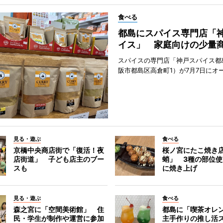
食べる
都島にスパイス専門店「
イス」 家庭向けの少量
スパイスの専門店「神戸スパイス都
阪市都島区高倉町1）が7月7日にオ
見る・遊ぶ
食べる
京橋中央商店街で「復活！夜
桜ノ宮にたこ焼き
店街道」 子ども店主のブー
蛸」 3種の部位
スも
に焼き上げ
見る・遊ぶ
食べる
森之宮に「空間美術館」 住
都島に「喫茶オレ
民・学生が制作や運営に参加
主手作りの推し活