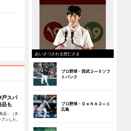
あいさつされる悠仁さま
プロ野球・西武２―５ソフ
トバンク
神戸スパ
商品も
プロ野球・ＤｅＮＡ２―１
広島
島店」（大
ープンした。