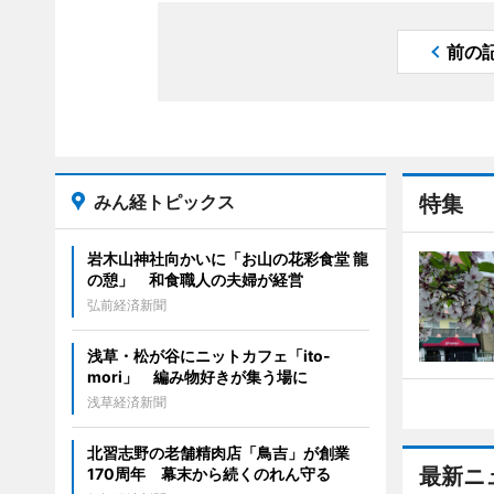
前の
みん経トピックス
特集
岩木山神社向かいに「お山の花彩食堂 龍
の憩」 和食職人の夫婦が経営
弘前経済新聞
浅草・松が谷にニットカフェ「ito-
mori」 編み物好きが集う場に
浅草経済新聞
北習志野の老舗精肉店「鳥吉」が創業
最新ニ
170周年 幕末から続くのれん守る