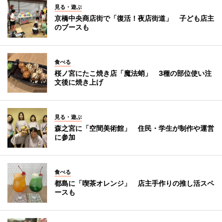
見る・遊ぶ
京橋中央商店街で「復活！夜店街道」 子ども店主
のブースも
食べる
桜ノ宮にたこ焼き店「魔法蛸」 3種の部位使い注
文後に焼き上げ
見る・遊ぶ
森之宮に「空間美術館」 住民・学生が制作や運営
に参加
食べる
都島に「喫茶オレンジ」 店主手作りの推し活スペ
ースも