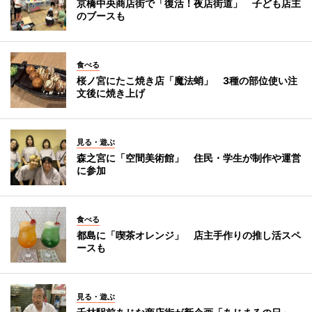
京橋中央商店街で「復活！夜店街道」 子ども店主
のブースも
食べる
桜ノ宮にたこ焼き店「魔法蛸」 3種の部位使い注
文後に焼き上げ
見る・遊ぶ
森之宮に「空間美術館」 住民・学生が制作や運営
に参加
食べる
都島に「喫茶オレンジ」 店主手作りの推し活スペ
ースも
見る・遊ぶ