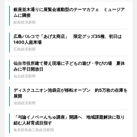
銀座並木通りに展覧会連動型のテーマカフェ ミュージア
ムに隣接
銀座経済新聞
広島パルコで「あげ太商店」 限定グッズ35種、初日は
1400人超来場
広島経済新聞
仙台市役所建て替え現場に子どもの遊び・学びの場 夏休
みに平日開放日
仙台経済新聞
ディスクユニオン池袋店が移転オープン 約5万枚の在庫を
展開
池袋経済新聞
「与論イノベーんちゅ講座」開講へ 地域課題解決に取り
組む人材育成目指す
奄美群島南三島経済新聞