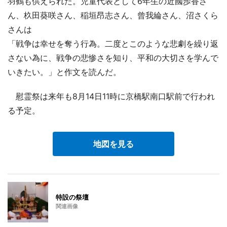
羽鶴も供えられた。児童代表として6年生の近國歩香さ
ん、杦田葵咲さん、稲垣昂志さん、曾我綸さん、沼さくら
さんは
「戦争は幸せを奪う行為。二度とこのような悲劇を繰り返
さない為に、戦争の悲惨さを知り、平和の大切さを学んで
いきたい。」と作文を読んだ。
慰霊祭は来年も8月14日11時に京橋駅南口駅前で行われ
る予定。
地図を見る
特設の祭壇
関連画像