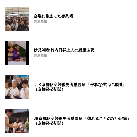
会場に集まった参列者
関連画像
妙見閣寺 竹内日祥上人の慰霊法要
関連画像
ＪＲ京橋駅空襲被災者慰霊祭 「平和な生活に感謝」
（京橋経済新聞）
JR京橋駅空襲被災者慰霊祭 「薄れることのない記憶」
（京橋経済新聞）