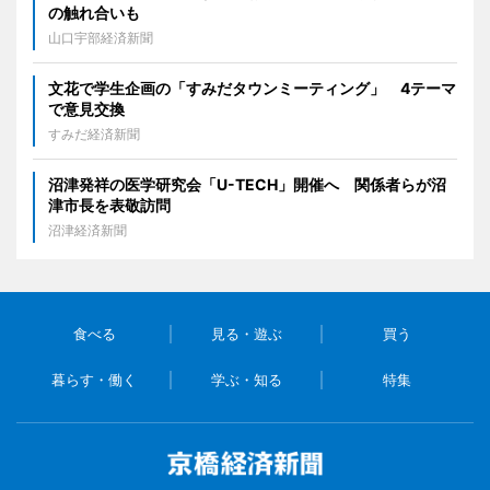
の触れ合いも
山口宇部経済新聞
文花で学生企画の「すみだタウンミーティング」 4テーマ
で意見交換
すみだ経済新聞
沼津発祥の医学研究会「U-TECH」開催へ 関係者らが沼
津市長を表敬訪問
沼津経済新聞
食べる
見る・遊ぶ
買う
暮らす・働く
学ぶ・知る
特集