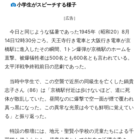
小学生がスピーチする様子
［広告］
今日と同じような猛暑であった1945年（昭和20）8月
14日12時30分ごろ。天王寺行き電車と大阪行き電車が京
橋駅に進入したその瞬間、1トン爆弾が京橋駅のホームを
直撃。被爆犠牲者は500名とも600名とも言われている。
太平洋戦争終戦前日の悲劇であった。
当時中学生で、この空襲で近所の同級生を亡くした鍋貴
志子さん（86）は「京橋駅付近は歩けないほど、道に死
体が散乱していた。昼間なのに爆撃で空一面が煙で覆われ
真っ黒になった。この異常な光景は今でも鮮明に覚えてい
る」と振り返った。
特設の祭壇には、地元・聖賢小学校の児童たちによる千