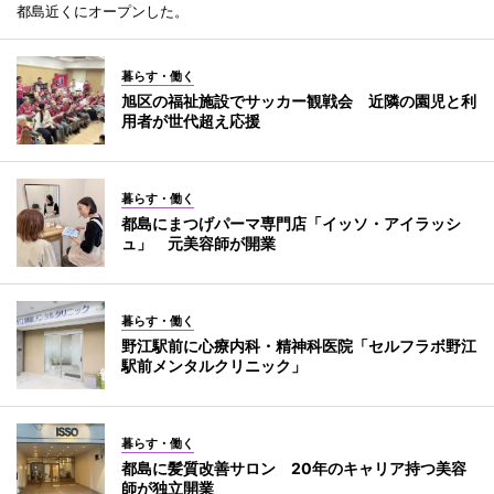
都島近くにオープンした。
暮らす・働く
旭区の福祉施設でサッカー観戦会 近隣の園児と利
用者が世代超え応援
暮らす・働く
都島にまつげパーマ専門店「イッソ・アイラッシ
ュ」 元美容師が開業
暮らす・働く
野江駅前に心療内科・精神科医院「セルフラボ野江
駅前メンタルクリニック」
暮らす・働く
都島に髪質改善サロン 20年のキャリア持つ美容
師が独立開業