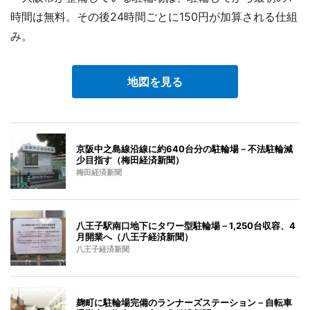
時間は無料。その後24時間ごとに150円が加算される仕組
み。
地図を見る
京阪中之島線沿線に約640台分の駐輪場－不法駐輪減
少目指す（梅田経済新聞）
梅田経済新聞
八王子駅南口地下にタワー型駐輪場－1,250台収容、4
月開業へ（八王子経済新聞）
八王子経済新聞
麹町に駐輪場完備のランナーズステーション－自転車