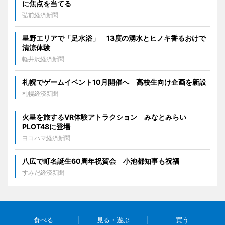
に焦点を当てる
弘前経済新聞
星野エリアで「足水浴」 13度の湧水とヒノキ香るおけで
清涼体験
軽井沢経済新聞
札幌でゲームイベント10月開催へ 高校生向け企画を新設
札幌経済新聞
火星を旅するVR体験アトラクション みなとみらい
PLOT48に登場
ヨコハマ経済新聞
八広で町名誕生60周年祝賀会 小池都知事も祝福
すみだ経済新聞
食べる
見る・遊ぶ
買う