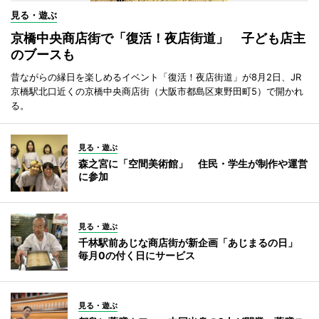
見る・遊ぶ
京橋中央商店街で「復活！夜店街道」 子ども店主
のブースも
昔ながらの縁日を楽しめるイベント「復活！夜店街道」が8月2日、JR
京橋駅北口近くの京橋中央商店街（大阪市都島区東野田町5）で開かれ
る。
見る・遊ぶ
森之宮に「空間美術館」 住民・学生が制作や運営
に参加
見る・遊ぶ
千林駅前あじな商店街が新企画「あじまるの日」
毎月0の付く日にサービス
見る・遊ぶ